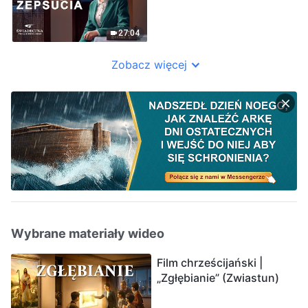
27:04
Zobacz więcej
Wybrane materiały wideo
Film chrześcijański |
„Zgłębianie” (Zwiastun)