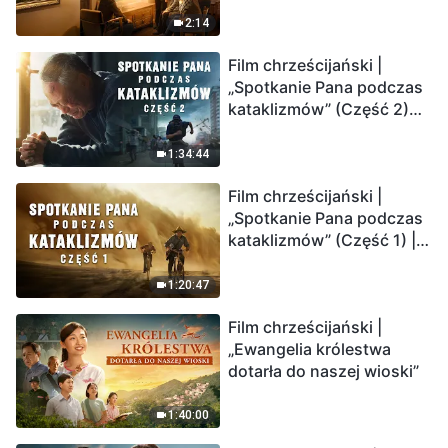
2:14
Film chrześcijański |
„Spotkanie Pana podczas
kataklizmów” (Część 2)
Ziemia wchodzi w
„masowe wymieranie”.
1:34:44
Katastrofy uderzają.
Film chrześcijański |
Ludzkość weszła w
„Spotkanie Pana podczas
odliczanie. Czy znalazłeś
kataklizmów” (Część 1) |
już drogę ocalenia?
Nasz dom, Ziemia, stoi na
krawędzi, dokąd zmierza
1:20:47
los ludzkości?
Film chrześcijański |
„Ewangelia królestwa
dotarła do naszej wioski”
1:40:00