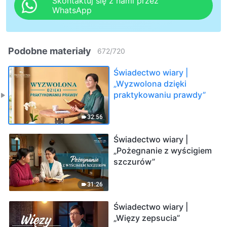
Skontaktuj się z nami przez
WhatsApp
Podobne materiały
672
/
720
Świadectwo wiary |
„Wyzwolona dzięki
praktykowaniu prawdy”
32:56
Świadectwo wiary |
„Pożegnanie z wyścigiem
szczurów”
31:26
Świadectwo wiary |
„Więzy zepsucia”