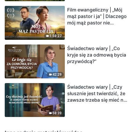
Film ewangeliczny | „Mój
mąż pastor i ja” | Dlaczego
mój mąż pastor nie
rozumie głosu Boga?
1:59:27
Świadectwo wiary | „Co
kryje się za odmową bycia
przywódcą?”
42:29
Świadectwo wiary | „Czy
słusznie jest twierdzić, że
zawsze trzeba się mieć na
baczności przed innymi?”
58:39