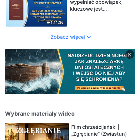
wypełniać obowiązek,
kluczowe jest
zrozumienie prawdy”
(Część pierwsza)
1:11:36
Zobacz więcej
Wybrane materiały wideo
Film chrześcijański |
„Zgłębianie” (Zwiastun)