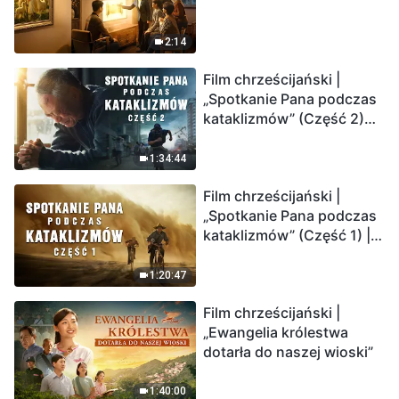
2:14
Film chrześcijański |
„Spotkanie Pana podczas
kataklizmów” (Część 2)
Ziemia wchodzi w
„masowe wymieranie”.
1:34:44
Katastrofy uderzają.
Film chrześcijański |
Ludzkość weszła w
„Spotkanie Pana podczas
odliczanie. Czy znalazłeś
kataklizmów” (Część 1) |
już drogę ocalenia?
Nasz dom, Ziemia, stoi na
krawędzi, dokąd zmierza
1:20:47
los ludzkości?
Film chrześcijański |
„Ewangelia królestwa
dotarła do naszej wioski”
1:40:00