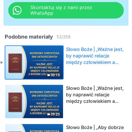
Skontaktuj się z nami przez
WhatsApp
Podobne materiały
52
/
258
Słowo Boże | „Ważne jest,
by naprawić relacje
między człowiekiem a
Bogiem” (Część pierwsza)
30:15
Słowo Boże | „Ważne jest,
by naprawić relacje
między człowiekiem a
Bogiem” (Część druga)
39:23
Słowo Boże | „Aby dobrze