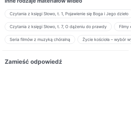
Inne rodzaje materiałów wideo
Czytania z księgi Słowo, t. 1, Pojawienie się Boga i Jego dzieło
Czytania z księgi Słowo, t. 7, O dążeniu do prawdy
Filmy
Seria filmów z muzyką chóralną
Życie kościoła – wybór 
Zamieść odpowiedź