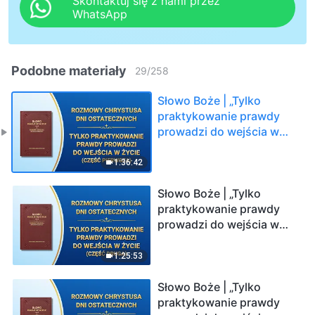
Skontaktuj się z nami przez
WhatsApp
Podobne materiały
29
/
258
Słowo Boże | „Tylko
praktykowanie prawdy
prowadzi do wejścia w
życie” (Część pierwsza)
1:36:42
Słowo Boże | „Tylko
praktykowanie prawdy
prowadzi do wejścia w
życie” (Część druga)
1:25:53
Słowo Boże | „Tylko
praktykowanie prawdy