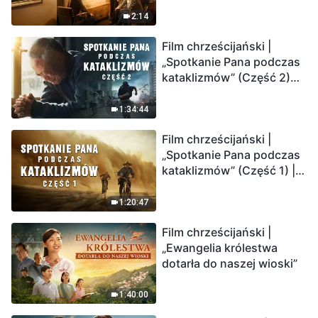
2:14
Film chrześcijański |
„Spotkanie Pana podczas
kataklizmów” (Część 2)
Ziemia wchodzi w
„masowe wymieranie”.
1:34:44
Katastrofy uderzają.
Film chrześcijański |
Ludzkość weszła w
„Spotkanie Pana podczas
odliczanie. Czy znalazłeś
kataklizmów” (Część 1) |
już drogę ocalenia?
Nasz dom, Ziemia, stoi na
krawędzi, dokąd zmierza
1:20:47
los ludzkości?
Film chrześcijański |
„Ewangelia królestwa
dotarła do naszej wioski”
1:40:00