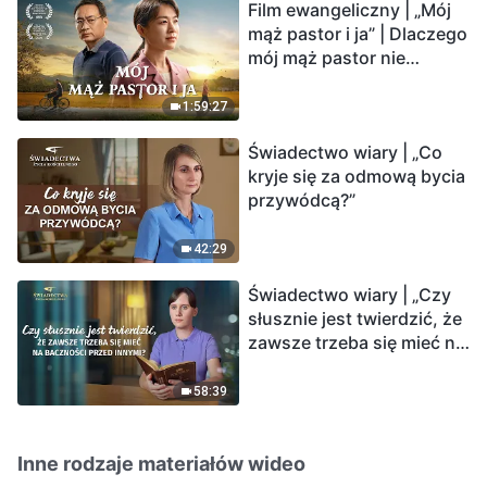
Film ewangeliczny | „Mój
mąż pastor i ja” | Dlaczego
mój mąż pastor nie
rozumie głosu Boga?
1:59:27
Świadectwo wiary | „Co
kryje się za odmową bycia
przywódcą?”
42:29
Świadectwo wiary | „Czy
słusznie jest twierdzić, że
zawsze trzeba się mieć na
baczności przed innymi?”
58:39
Inne rodzaje materiałów wideo