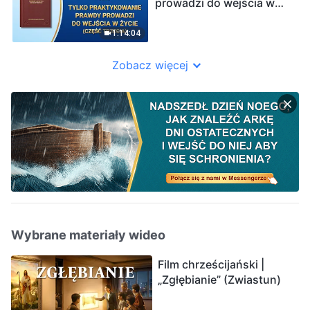
prowadzi do wejścia w
życie” (Część trzecia)
1:14:04
Zobacz więcej
Wybrane materiały wideo
Film chrześcijański |
„Zgłębianie” (Zwiastun)