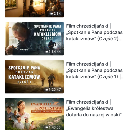
2:14
Film chrześcijański |
„Spotkanie Pana podczas
kataklizmów” (Część 2)
Ziemia wchodzi w
„masowe wymieranie”.
1:34:44
Katastrofy uderzają.
Film chrześcijański |
Ludzkość weszła w
„Spotkanie Pana podczas
odliczanie. Czy znalazłeś
kataklizmów” (Część 1) |
już drogę ocalenia?
Nasz dom, Ziemia, stoi na
krawędzi, dokąd zmierza
1:20:47
los ludzkości?
Film chrześcijański |
„Ewangelia królestwa
dotarła do naszej wioski”
1:40:00