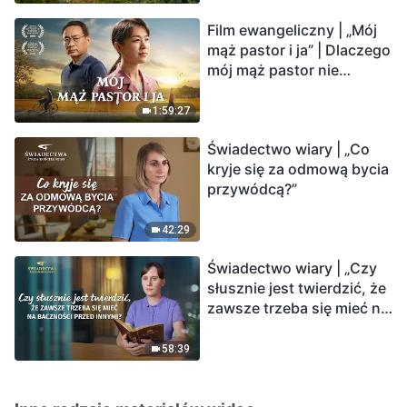
Film ewangeliczny | „Mój
mąż pastor i ja” | Dlaczego
mój mąż pastor nie
rozumie głosu Boga?
1:59:27
Świadectwo wiary | „Co
kryje się za odmową bycia
przywódcą?”
42:29
Świadectwo wiary | „Czy
słusznie jest twierdzić, że
zawsze trzeba się mieć na
baczności przed innymi?”
58:39