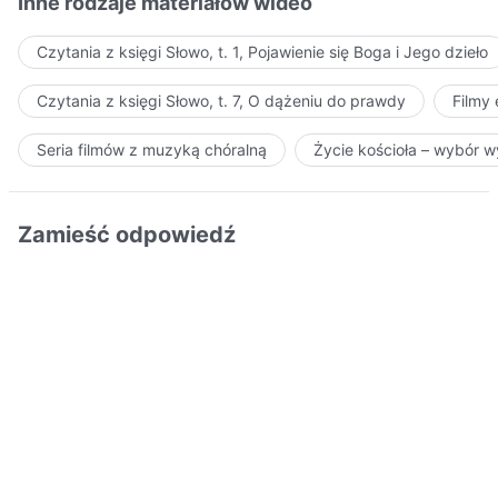
Inne rodzaje materiałów wideo
Czytania z księgi Słowo, t. 1, Pojawienie się Boga i Jego dzieło
Czytania z księgi Słowo, t. 7, O dążeniu do prawdy
Filmy
Seria filmów z muzyką chóralną
Życie kościoła – wybór 
Zamieść odpowiedź