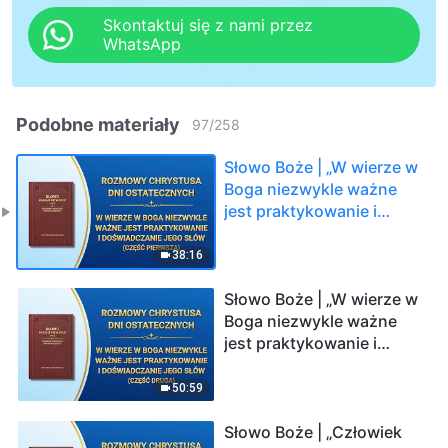
Skontaktuj się z nami przez
WhatsApp
Podobne materiały
97
/
258
Słowo Boże | „W wierze w
Boga niezwykle ważne
jest praktykowanie i
doświadczanie Jego
słów” (Część pierwsza)
38:16
Słowo Boże | „W wierze w
Boga niezwykle ważne
jest praktykowanie i
doświadczanie Jego
słów” (Część druga)
50:59
Słowo Boże | „Człowiek