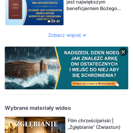
jest największym
beneficjentem Bożego
planu zarządzania”
(Część pierwsza)
39:41
Zobacz więcej
Wybrane materiały wideo
Film chrześcijański |
„Zgłębianie” (Zwiastun)