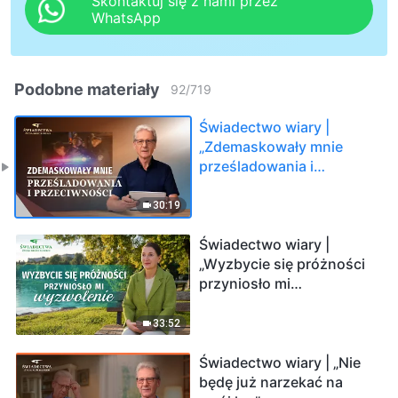
Skontaktuj się z nami przez
WhatsApp
Podobne materiały
92
/
719
Świadectwo wiary |
„Zdemaskowały mnie
prześladowania i
przeciwności”
30:19
Świadectwo wiary |
„Wyzbycie się próżności
przyniosło mi
wyzwolenie”
33:52
Świadectwo wiary | „Nie
będę już narzekać na