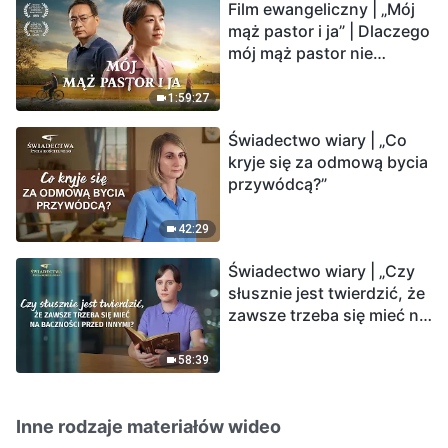
Film ewangeliczny | „Mój
mąż pastor i ja” | Dlaczego
mój mąż pastor nie
rozumie głosu Boga?
1:59:27
Świadectwo wiary | „Co
kryje się za odmową bycia
przywódcą?”
42:29
Świadectwo wiary | „Czy
słusznie jest twierdzić, że
zawsze trzeba się mieć na
baczności przed innymi?”
58:39
Inne rodzaje materiałów wideo