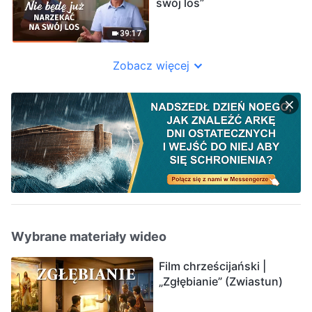
swój los”
39:17
Zobacz więcej
Wybrane materiały wideo
Film chrześcijański |
„Zgłębianie” (Zwiastun)