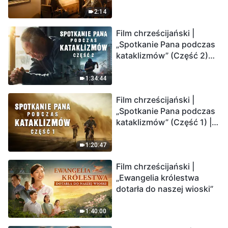
2:14
Film chrześcijański |
„Spotkanie Pana podczas
kataklizmów” (Część 2)
Ziemia wchodzi w
„masowe wymieranie”.
1:34:44
Katastrofy uderzają.
Film chrześcijański |
Ludzkość weszła w
„Spotkanie Pana podczas
odliczanie. Czy znalazłeś
kataklizmów” (Część 1) |
już drogę ocalenia?
Nasz dom, Ziemia, stoi na
krawędzi, dokąd zmierza
1:20:47
los ludzkości?
Film chrześcijański |
„Ewangelia królestwa
dotarła do naszej wioski”
1:40:00