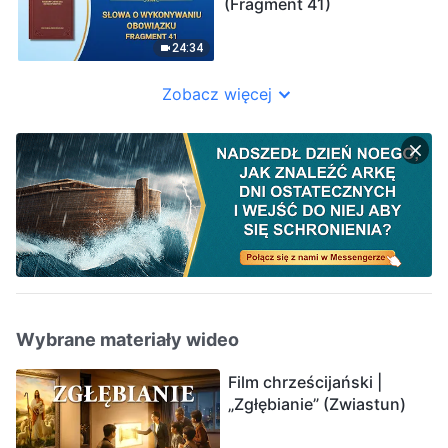
(Fragment 41)
24:34
Zobacz więcej
Wybrane materiały wideo
Film chrześcijański |
„Zgłębianie” (Zwiastun)