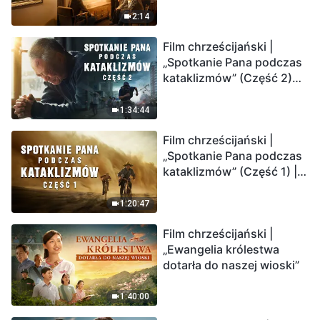
2:14
Film chrześcijański |
„Spotkanie Pana podczas
kataklizmów” (Część 2)
Ziemia wchodzi w
„masowe wymieranie”.
1:34:44
Katastrofy uderzają.
Film chrześcijański |
Ludzkość weszła w
„Spotkanie Pana podczas
odliczanie. Czy znalazłeś
kataklizmów” (Część 1) |
już drogę ocalenia?
Nasz dom, Ziemia, stoi na
krawędzi, dokąd zmierza
1:20:47
los ludzkości?
Film chrześcijański |
„Ewangelia królestwa
dotarła do naszej wioski”
1:40:00