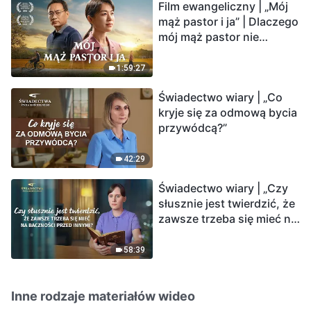
Film ewangeliczny | „Mój
mąż pastor i ja” | Dlaczego
mój mąż pastor nie
rozumie głosu Boga?
1:59:27
Świadectwo wiary | „Co
kryje się za odmową bycia
przywódcą?”
42:29
Świadectwo wiary | „Czy
słusznie jest twierdzić, że
zawsze trzeba się mieć na
baczności przed innymi?”
58:39
Inne rodzaje materiałów wideo