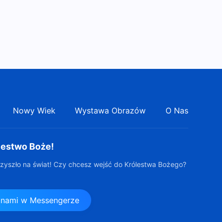
50:59
doświadczanie Jego słów”
(Część druga)
Słowo Boże | „Człowiek jest
największym beneficjentem
Bożego planu zarządzania”
39:41
(Część pierwsza)
Słowo Boże | „Człowiek jest
największym beneficjentem
Bożego planu zarządzania”
41:51
(Część druga)
Nowy Wiek
Wystawa Obrazów
O Nas
lestwo Boże!
zyszło na świat! Czy chcesz wejść do Królestwa Bożego?
z nami w Messengerze