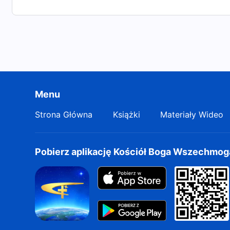
Menu
Strona Główna
Książki
Materiały Wideo
Pobierz aplikację Kościół Boga Wszechmo