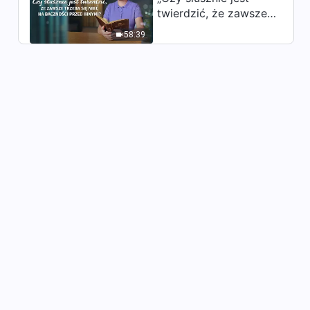
Słowo Boże | „Tylko zmiana
twierdzić, że zawsze
zepsutego usposobienia
trzeba się mieć na
może doprowadzić do
58:39
baczności przed
40:09
prawdziwej transformacji”
innymi?”
(Część pierwsza)
Słowo Boże | „Tylko zmiana
zepsutego usposobienia
może doprowadzić do
47:00
prawdziwej transformacji”
(Część druga)
Słowo Boże | „Tylko zmiana
zepsutego usposobienia
może doprowadzić do
32:34
prawdziwej transformacji”
(Część trzecia)
Słowo Boże | „W wierze w
Boga niezwykle ważne jest
praktykowanie i
38:16
doświadczanie Jego słów”
(Część pierwsza)
Słowo Boże | „W wierze w
Boga niezwykle ważne jest
praktykowanie i