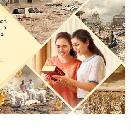
ach.
ień
 z
a.