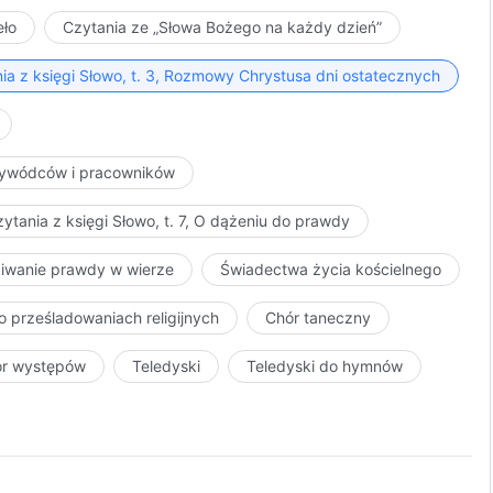
eło
Czytania ze „Słowa Bożego na każdy dzień”
ia z księgi Słowo, t. 3, Rozmowy Chrystusa dni ostatecznych
przywódców i pracowników
ytania z księgi Słowo, t. 7, O dążeniu do prawdy
kiwanie prawdy w wierze
Świadectwa życia kościelnego
o prześladowaniach religijnych
Chór taneczny
ór występów
Teledyski
Teledyski do hymnów