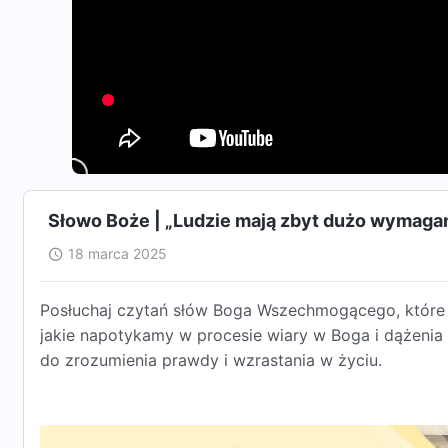
Słowo Boże | „Ludzie mają zbyt dużo wymaga
18 marca 2025
Posłuchaj czytań słów Boga Wszechmogącego, które m
jakie napotykamy w procesie wiary w Boga i dążenia
do zrozumienia prawdy i wzrastania w życiu.