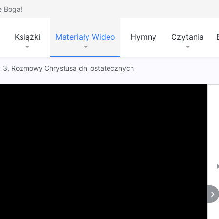
ę Boga!
Książki
Materiały Wideo
Hymny
Czytania
 t. 3, Rozmowy Chrystusa dni ostatecznych