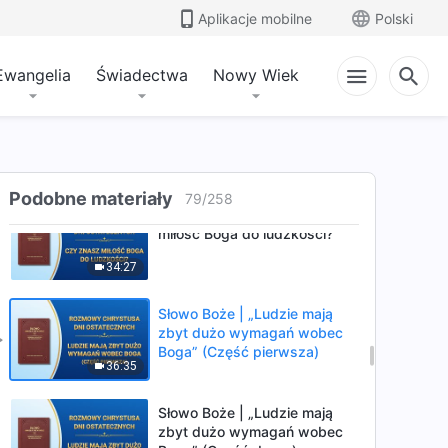
Słowo Boże | „Jedynie dążąc
Aplikacje mobilne
Polski
do prawdy, można uzyskać
zmianę usposobienia”
45:44
Ewangelia
Świadectwa
Nowy Wiek
Słowo Boże | „Wybór
właściwej ścieżki jest
kluczowym elementem wiary
52:51
w Boga”
Podobne materiały
79
/
258
Słowo Boże | „Czy znasz
miłość Boga do ludzkości?”
34:27
Słowo Boże | „Ludzie mają
zbyt dużo wymagań wobec
Boga” (Część pierwsza)
36:35
Słowo Boże | „Ludzie mają
zbyt dużo wymagań wobec