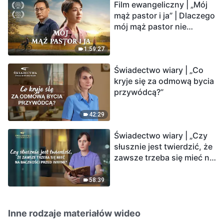
Film ewangeliczny | „Mój
mąż pastor i ja” | Dlaczego
mój mąż pastor nie
rozumie głosu Boga?
1:59:27
Świadectwo wiary | „Co
kryje się za odmową bycia
przywódcą?”
42:29
Świadectwo wiary | „Czy
słusznie jest twierdzić, że
zawsze trzeba się mieć na
baczności przed innymi?”
58:39
Inne rodzaje materiałów wideo