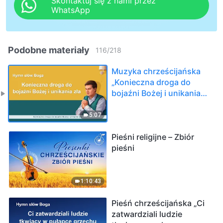
Skontaktuj się z nami przez
WhatsApp
Podobne materiały
116
/
218
Muzyka chrześcijańska
„Konieczna droga do
bojaźni Bożej i unikania
zła”
5:07
Pieśni religijne – Zbiór
pieśni
1:10:43
Pieśń chrześcijańska „Ci
zatwardziali ludzie