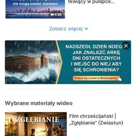
tkwiący w pułapce
grzechu nie mogą zostać
zbawieni”
4:46
Zobacz więcej
Wybrane materiały wideo
Film chrześcijański |
„Zgłębianie” (Zwiastun)