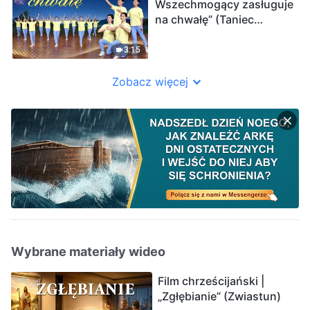
Wszechmogący zasługuje
na chwałę” (Taniec
chrześcijański)
3:15
Zobacz więcej
Wybrane materiały wideo
Film chrześcijański |
„Zgłębianie” (Zwiastun)