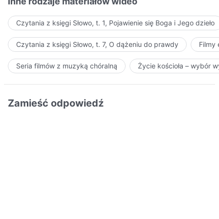
Inne rodzaje materiałów wideo
Czytania z księgi Słowo, t. 1, Pojawienie się Boga i Jego dzieło
Czytania z księgi Słowo, t. 7, O dążeniu do prawdy
Filmy
Seria filmów z muzyką chóralną
Życie kościoła – wybór 
Zamieść odpowiedź