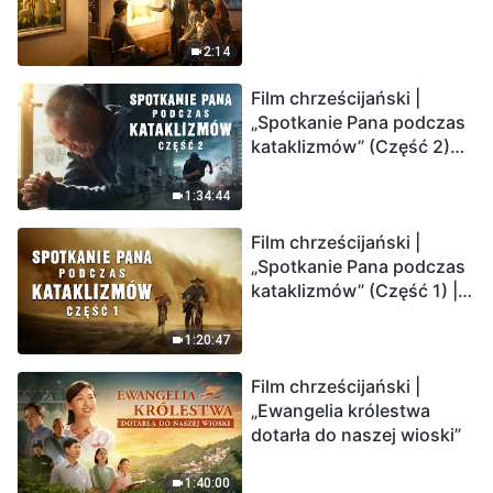
2:14
Film chrześcijański |
„Spotkanie Pana podczas
kataklizmów” (Część 2)
Ziemia wchodzi w
„masowe wymieranie”.
1:34:44
Katastrofy uderzają.
Film chrześcijański |
Ludzkość weszła w
„Spotkanie Pana podczas
odliczanie. Czy znalazłeś
kataklizmów” (Część 1) |
już drogę ocalenia?
Nasz dom, Ziemia, stoi na
krawędzi, dokąd zmierza
1:20:47
los ludzkości?
Film chrześcijański |
„Ewangelia królestwa
dotarła do naszej wioski”
1:40:00