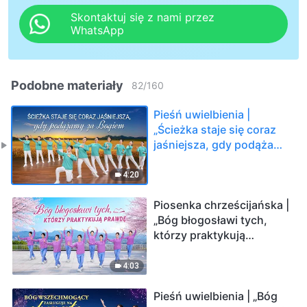
Skontaktuj się z nami przez
WhatsApp
Podobne materiały
82
/
160
Pieśń uwielbienia |
„Ścieżka staje się coraz
jaśniejsza, gdy podążamy
za Bogiem” (Taniec
chrześcijański)
4:20
Piosenka chrześcijańska |
„Bóg błogosławi tych,
którzy praktykują
prawdę” (Taniec
chrześcijański)
4:03
Pieśń uwielbienia | „Bóg