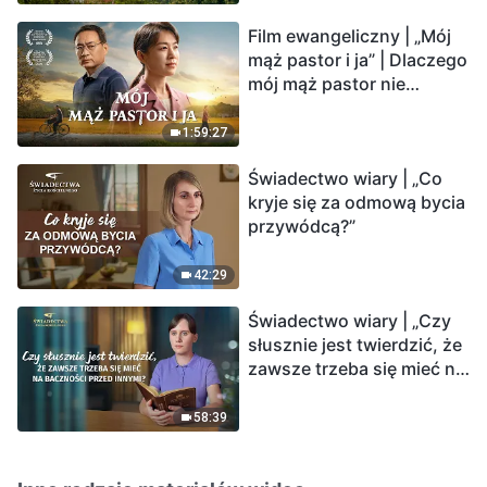
Film ewangeliczny | „Mój
mąż pastor i ja” | Dlaczego
mój mąż pastor nie
rozumie głosu Boga?
1:59:27
Świadectwo wiary | „Co
kryje się za odmową bycia
przywódcą?”
42:29
Świadectwo wiary | „Czy
słusznie jest twierdzić, że
zawsze trzeba się mieć na
baczności przed innymi?”
58:39