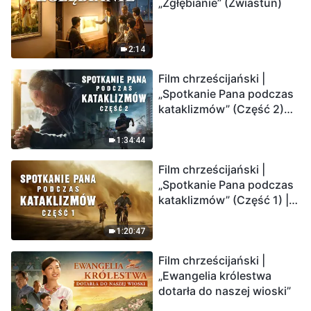
„Zgłębianie” (Zwiastun)
2:14
Film chrześcijański |
„Spotkanie Pana podczas
kataklizmów” (Część 2)
Ziemia wchodzi w
„masowe wymieranie”.
1:34:44
Katastrofy uderzają.
Film chrześcijański |
Ludzkość weszła w
„Spotkanie Pana podczas
odliczanie. Czy znalazłeś
kataklizmów” (Część 1) |
już drogę ocalenia?
Nasz dom, Ziemia, stoi na
krawędzi, dokąd zmierza
1:20:47
los ludzkości?
Film chrześcijański |
„Ewangelia królestwa
dotarła do naszej wioski”