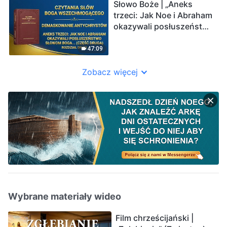
(Rozdział pierwszy)
Słowo Boże | „Aneks
trzeci: Jak Noe i Abraham
okazywali posłuszeństwo
słowom Boga i
podporządkowywali się
47:09
Mu (Część druga)”
(Rozdział drugi)
Zobacz więcej
Wybrane materiały wideo
Film chrześcijański |