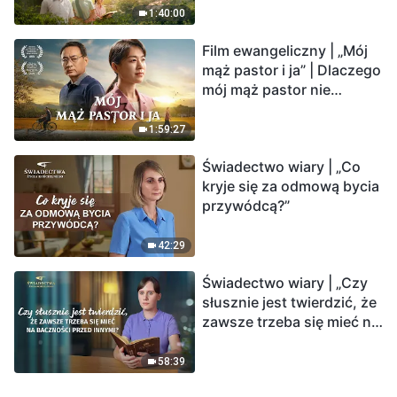
1:40:00
Film ewangeliczny | „Mój
mąż pastor i ja” | Dlaczego
mój mąż pastor nie
rozumie głosu Boga?
1:59:27
Świadectwo wiary | „Co
kryje się za odmową bycia
przywódcą?”
42:29
Świadectwo wiary | „Czy
słusznie jest twierdzić, że
zawsze trzeba się mieć na
baczności przed innymi?”
58:39