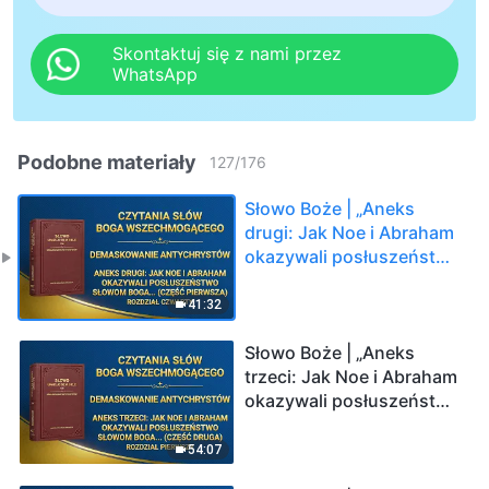
Skontaktuj się z nami przez
WhatsApp
Podobne materiały
127
/
176
Słowo Boże | „Aneks
drugi: Jak Noe i Abraham
okazywali posłuszeństwo
słowom Boga i
podporządkowywali się
41:32
Mu (Część pierwsza)”
(Rozdział czwarty)
Słowo Boże | „Aneks
trzeci: Jak Noe i Abraham
okazywali posłuszeństwo
słowom Boga i
podporządkowywali się
54:07
Mu (Część druga)”