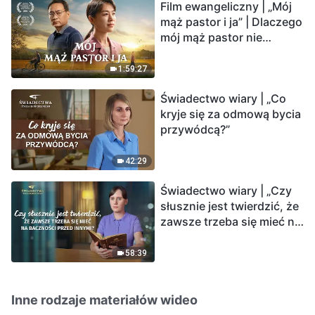
Film ewangeliczny | „Mój
mąż pastor i ja” | Dlaczego
mój mąż pastor nie
rozumie głosu Boga?
1:59:27
Świadectwo wiary | „Co
kryje się za odmową bycia
przywódcą?”
42:29
Świadectwo wiary | „Czy
słusznie jest twierdzić, że
zawsze trzeba się mieć na
baczności przed innymi?”
58:39
Inne rodzaje materiałów wideo