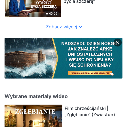
bycia szczerą”
40:06
Zobacz więcej
Wybrane materiały wideo
Film chrześcijański |
„Zgłębianie” (Zwiastun)