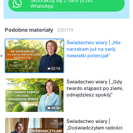
Skontaktuj się z nami przez
WhatsApp
Podobne materiały
320
/
719
Świadectwo wiary | „Nie
narzekam już na swój
niewielki potencjał”
32:16
Świadectwo wiary | „Gdy
twardo stąpasz po ziemi,
odnajdziesz spokój”
48:06
Świadectwo wiary |
„Doświadczyłam radości