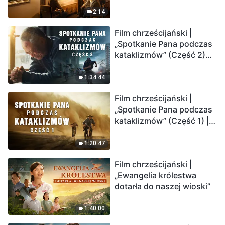
2:14
Film chrześcijański |
„Spotkanie Pana podczas
kataklizmów” (Część 2)
Ziemia wchodzi w
„masowe wymieranie”.
1:34:44
Katastrofy uderzają.
Film chrześcijański |
Ludzkość weszła w
„Spotkanie Pana podczas
odliczanie. Czy znalazłeś
kataklizmów” (Część 1) |
już drogę ocalenia?
Nasz dom, Ziemia, stoi na
krawędzi, dokąd zmierza
1:20:47
los ludzkości?
Film chrześcijański |
„Ewangelia królestwa
dotarła do naszej wioski”
1:40:00