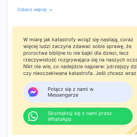
wyrządza poważne szkody pracy kościoła. Czego dowie 
Zobacz więcej
wątp w ludzi, których zatrudniasz”, dzięki lekturze 
film, aby się przekonać.
W miarę jak katastrofy wciąż się nasilają, coraz
więcej ludzi zaczyna zdawać sobie sprawę, że
proroctwa biblijne to nie bajki dla dzieci, lecz
rzeczywistość rozgrywająca się na naszych ocz
Nikt nie wie, co nadejdzie najpierw: jutrzejszy dz
czy nieoczekiwana katastrofa. Jeśli chcesz wraz
rodziną powitać powrót Pana i znaleźć
bezpieczeństwo pod Bożą ochroną, kliknij
Połącz się z nami w
WhatsAppa lub Messengera, aby dołączyć do
Messengerze
naszej grupy studyjnej. Nie odkładaj tego do jutr
Skontaktuj się z nami przez
WhatsApp