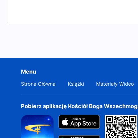
Menu
Strona Główna
Książki
Materiały Wideo
Pobierz aplikację Kościół Boga Wszechmo