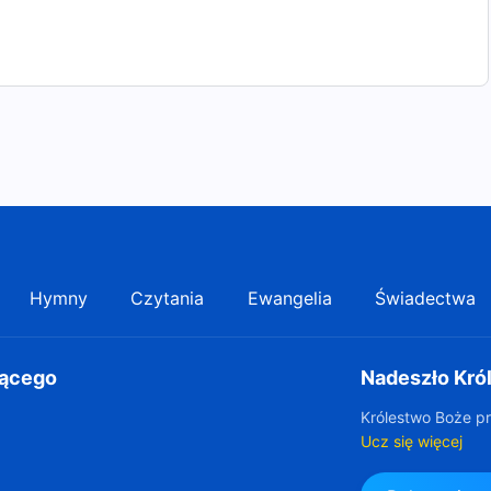
Hymny
Czytania
Ewangelia
Świadectwa
gącego
Nadeszło Kró
Królestwo Boże pr
Ucz się więcej