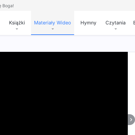
ę Boga!
Książki
Materiały Wideo
Hymny
Czytania