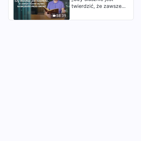
twierdzić, że zawsze
trzeba się mieć na
58:39
baczności przed
innymi?”