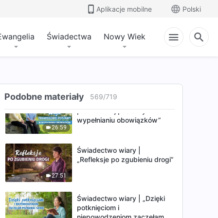
Świadectwo wiary | „Czemu
Aplikacje mobilne
Polski
nie umiałam postępować
szczerze”
38:03
Ewangelia
Świadectwa
Nowy Wiek
Świadectwo wiary | „Mój stan
umysłu podczas pełnienia
obowiązków za kulisami”
31:35
Podobne materiały
569
/
719
Świadectwo wiary | „Waga
prawidłowej postawy w
wypełnianiu obowiązków”
26:59
Świadectwo wiary |
„Refleksje po zgubieniu drogi”
27:51
Świadectwo wiary | „Dzięki
potknięciom i
niepowodzeniom zaczęłam