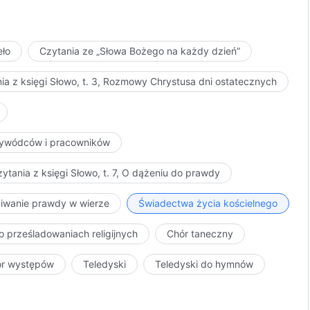
eło
Czytania ze „Słowa Bożego na każdy dzień”
ia z księgi Słowo, t. 3, Rozmowy Chrystusa dni ostatecznych
przywódców i pracowników
ytania z księgi Słowo, t. 7, O dążeniu do prawdy
kiwanie prawdy w wierze
Świadectwa życia kościelnego
o prześladowaniach religijnych
Chór taneczny
ór występów
Teledyski
Teledyski do hymnów