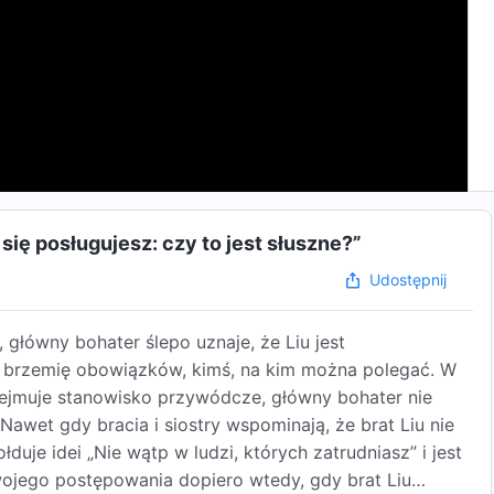
się posługujesz: czy to jest słuszne?”
Udostępnij
, główny bohater ślepo uznaje, że Liu jest
e brzemię obowiązków, kimś, na kim można polegać. W
bejmuje stanowisko przywódcze, główny bohater nie
awet gdy bracia i siostry wspominają, że brat Liu nie
uje idei „Nie wątp w ludzi, których zatrudniasz” i jest
ojego postępowania dopiero wtedy, gdy brat Liu