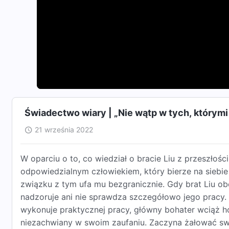
Świadectwo wiary | „Nie wątp w tych, którymi 
21 września 2022
W oparciu o to, co wiedział o bracie Liu z przeszłości
odpowiedzialnym człowiekiem, który bierze na siebi
związku z tym ufa mu bezgranicznie. Gdy brat Liu o
nadzoruje ani nie sprawdza szczegółowo jego pracy. N
wykonuje praktycznej pracy, główny bohater wciąż hołd
niezachwiany w swoim zaufaniu. Zaczyna żałować sw