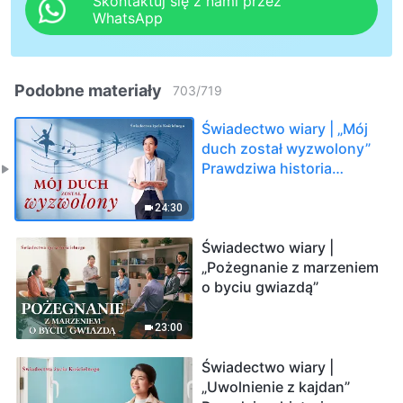
Skontaktuj się z nami przez
WhatsApp
Podobne materiały
703
/
719
Świadectwo wiary | „Mój
duch został wyzwolony”
Prawdziwa historia
chrześcijanki
24:30
Świadectwo wiary |
„Pożegnanie z marzeniem
o byciu gwiazdą”
23:00
Świadectwo wiary |
„Uwolnienie z kajdan”