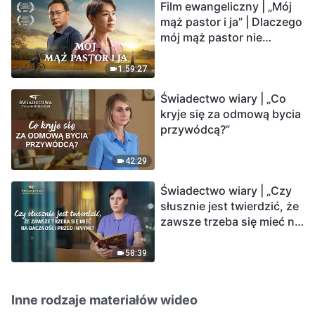
Film ewangeliczny | „Mój
mąż pastor i ja” | Dlaczego
mój mąż pastor nie
rozumie głosu Boga?
1:59:27
Świadectwo wiary | „Co
kryje się za odmową bycia
przywódcą?”
42:29
Świadectwo wiary | „Czy
słusznie jest twierdzić, że
zawsze trzeba się mieć na
baczności przed innymi?”
58:39
Inne rodzaje materiałów wideo