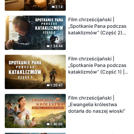
2:14
Film chrześcijański |
„Spotkanie Pana podczas
kataklizmów” (Część 2)
Ziemia wchodzi w
„masowe wymieranie”.
1:34:44
Katastrofy uderzają.
Film chrześcijański |
Ludzkość weszła w
„Spotkanie Pana podczas
odliczanie. Czy znalazłeś
kataklizmów” (Część 1) |
już drogę ocalenia?
Nasz dom, Ziemia, stoi na
krawędzi, dokąd zmierza
1:20:47
los ludzkości?
Film chrześcijański |
„Ewangelia królestwa
dotarła do naszej wioski”
1:40:00