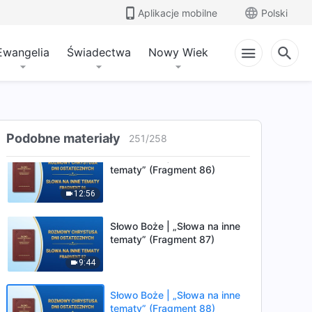
Aplikacje mobilne
Polski
Słowo Boże | „Słowa na inne
tematy” (Fragment 84)
Ewangelia
Świadectwa
Nowy Wiek
19:05
Słowo Boże | „Słowa na inne
tematy” (Fragment 85)
14:59
Podobne materiały
251
/
258
Słowo Boże | „Słowa na inne
tematy” (Fragment 86)
12:56
Słowo Boże | „Słowa na inne
tematy” (Fragment 87)
9:44
Słowo Boże | „Słowa na inne
tematy” (Fragment 88)