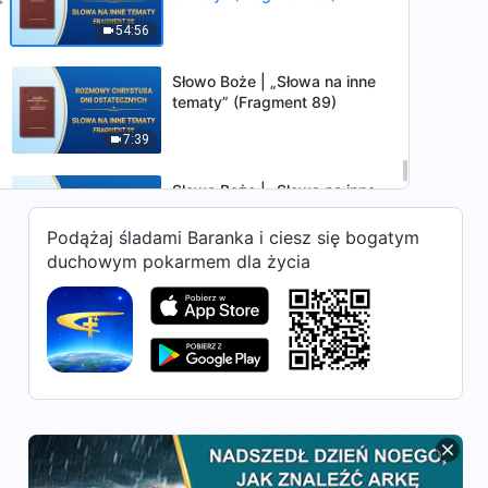
54:56
Słowo Boże | „Słowa na inne
tematy” (Fragment 89)
7:39
Słowo Boże | „Słowa na inne
tematy” (Fragment 90)
Podążaj śladami Baranka i ciesz się bogatym
10:45
duchowym pokarmem dla życia
Słowo Boże | „Słowa na inne
tematy” (Fragment 91)
21:49
Słowo Boże | „Słowa na inne
tematy” (Fragment 92)
19:53