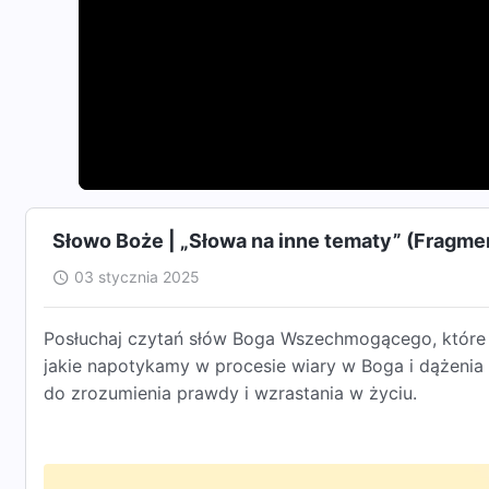
Słowo Boże | „Słowa na inne tematy” (Fragme
03 stycznia 2025
Posłuchaj czytań słów Boga Wszechmogącego, które m
jakie napotykamy w procesie wiary w Boga i dążenia
do zrozumienia prawdy i wzrastania w życiu.