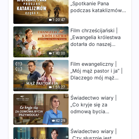
„Spotkanie Pana
uderzają. Ludzkość
podczas kataklizmów”
weszła w odliczanie.
(Część 1) | Nasz dom,
Czy znalazłeś już
1:20:47
Ziemia, stoi na
drogę ocalenia?
Film chrześcijański |
krawędzi, dokąd
„Ewangelia królestwa
zmierza los ludzkości?
dotarła do naszej
wioski”
1:40:00
Film ewangeliczny |
„Mój mąż pastor i ja” |
Dlaczego mój mąż
pastor nie rozumie
1:59:27
głosu Boga?
Świadectwo wiary |
„Co kryje się za
odmową bycia
przywódcą?”
42:29
Świadectwo wiary |
„Czy słusznie jest