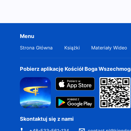
Menu
Strona Główna
Książki
Materiały Wideo
Pobierz aplikację Kościół Boga Wszechmo
Skontaktuj się z nami
+48-533-561-134
contact.pl@kingdo