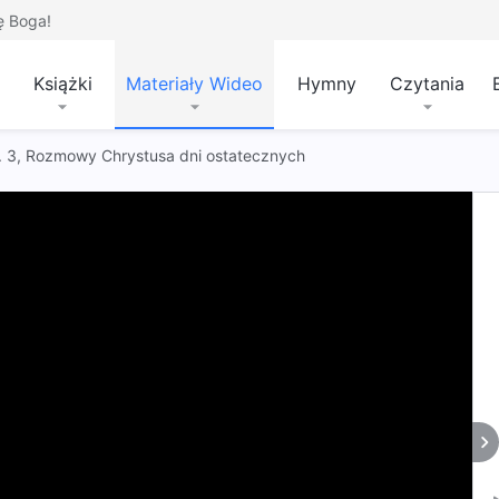
ę Boga!
Książki
Materiały Wideo
Hymny
Czytania
 t. 3, Rozmowy Chrystusa dni ostatecznych