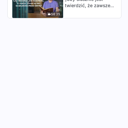
twierdzić, że zawsze
trzeba się mieć na
58:39
baczności przed
innymi?”