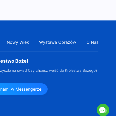
Nowy Wiek
Wystawa Obrazów
O Nas
lestwo Boże!
zyszło na świat! Czy chcesz wejść do Królestwa Bożego?
z nami w Messengerze
s