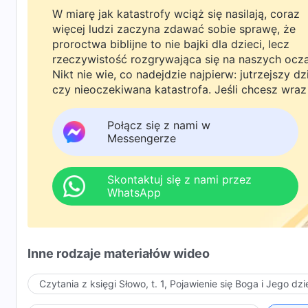
W miarę jak katastrofy wciąż się nasilają, coraz
więcej ludzi zaczyna zdawać sobie sprawę, że
proroctwa biblijne to nie bajki dla dzieci, lecz
rzeczywistość rozgrywająca się na naszych ocz
Nikt nie wie, co nadejdzie najpierw: jutrzejszy dz
czy nieoczekiwana katastrofa. Jeśli chcesz wraz
rodziną powitać powrót Pana i znaleźć
bezpieczeństwo pod Bożą ochroną, kliknij
Połącz się z nami w
WhatsAppa lub Messengera, aby dołączyć do
Messengerze
naszej grupy studyjnej. Nie odkładaj tego do jutr
Skontaktuj się z nami przez
WhatsApp
Inne rodzaje materiałów wideo
Czytania z księgi Słowo, t. 1, Pojawienie się Boga i Jego dzi