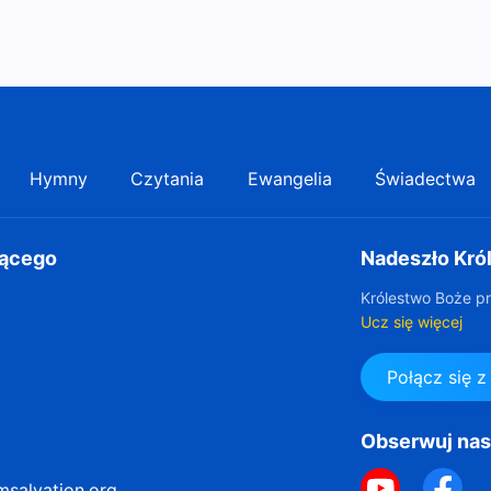
Hymny
Czytania
Ewangelia
Świadectwa
gącego
Nadeszło Kró
Królestwo Boże pr
Ucz się więcej
Połącz się 
Obserwuj na
msalvation.org