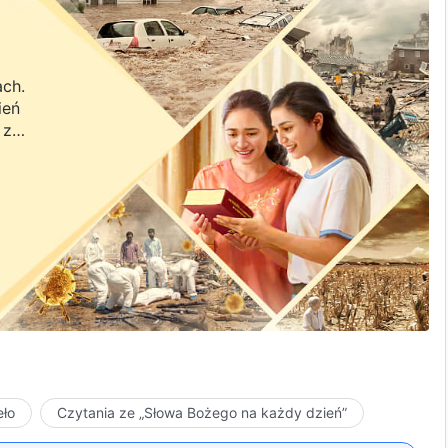
ach.
ień
 z
a.
eło
Czytania ze „Słowa Bożego na każdy dzień”