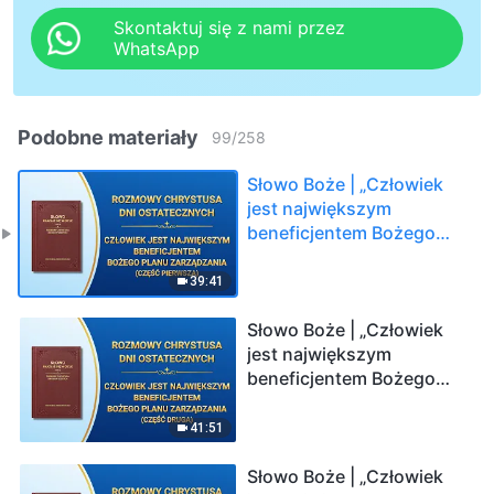
Skontaktuj się z nami przez
WhatsApp
Podobne materiały
99
/
258
Słowo Boże | „Człowiek
jest największym
beneficjentem Bożego
planu zarządzania”
(Część pierwsza)
39:41
Słowo Boże | „Człowiek
jest największym
beneficjentem Bożego
planu zarządzania”
(Część druga)
41:51
Słowo Boże | „Człowiek