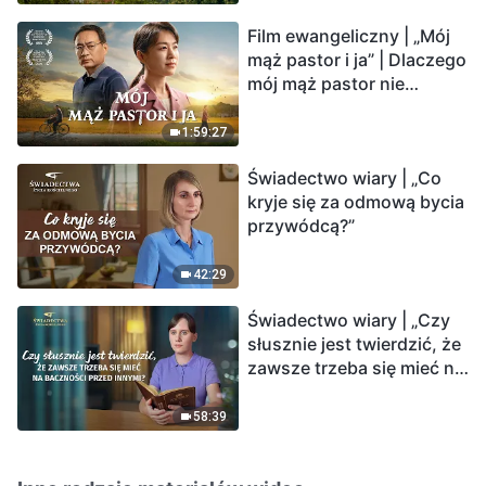
Film ewangeliczny | „Mój
mąż pastor i ja” | Dlaczego
mój mąż pastor nie
rozumie głosu Boga?
1:59:27
Świadectwo wiary | „Co
kryje się za odmową bycia
przywódcą?”
42:29
Świadectwo wiary | „Czy
słusznie jest twierdzić, że
zawsze trzeba się mieć na
baczności przed innymi?”
58:39