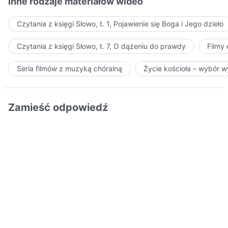
Inne rodzaje materiałów wideo
Czytania z księgi Słowo, t. 1, Pojawienie się Boga i Jego dzieło
Czytania z księgi Słowo, t. 7, O dążeniu do prawdy
Filmy
Seria filmów z muzyką chóralną
Życie kościoła – wybór 
Zamieść odpowiedź