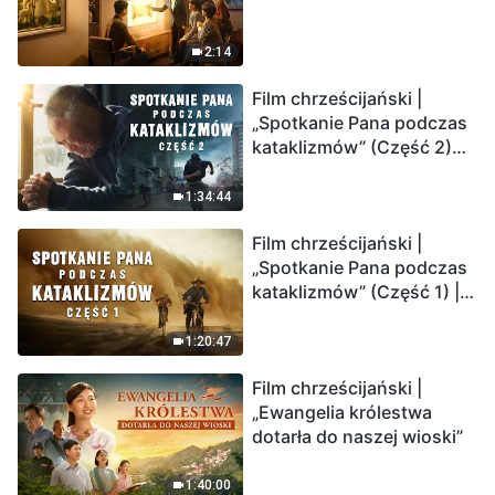
2:14
Film chrześcijański |
„Spotkanie Pana podczas
kataklizmów” (Część 2)
Ziemia wchodzi w
„masowe wymieranie”.
1:34:44
Katastrofy uderzają.
Film chrześcijański |
Ludzkość weszła w
„Spotkanie Pana podczas
odliczanie. Czy znalazłeś
kataklizmów” (Część 1) |
już drogę ocalenia?
Nasz dom, Ziemia, stoi na
krawędzi, dokąd zmierza
1:20:47
los ludzkości?
Film chrześcijański |
„Ewangelia królestwa
dotarła do naszej wioski”
1:40:00