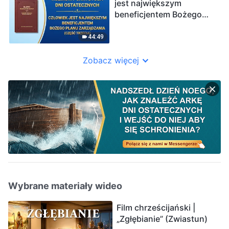
jest największym
beneficjentem Bożego
planu zarządzania”
(Część trzecia)
44:49
Zobacz więcej
Wybrane materiały wideo
Film chrześcijański |
„Zgłębianie” (Zwiastun)