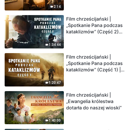
2:14
Film chrześcijański |
„Spotkanie Pana podczas
kataklizmów” (Część 2)
Ziemia wchodzi w
„masowe wymieranie”.
1:34:44
Katastrofy uderzają.
Film chrześcijański |
Ludzkość weszła w
„Spotkanie Pana podczas
odliczanie. Czy znalazłeś
kataklizmów” (Część 1) |
już drogę ocalenia?
Nasz dom, Ziemia, stoi na
krawędzi, dokąd zmierza
1:20:47
los ludzkości?
Film chrześcijański |
„Ewangelia królestwa
dotarła do naszej wioski”
1:40:00