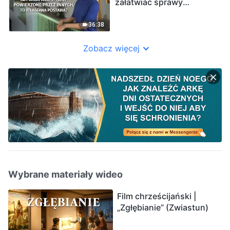
załatwiać sprawy
powierzone przez innych,
to właściwa postawa?”
36:38
Zobacz więcej
Wybrane materiały wideo
Film chrześcijański |
„Zgłębianie” (Zwiastun)