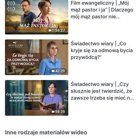
Film ewangeliczny | „Mój
mąż pastor i ja” | Dlaczego
mój mąż pastor nie
rozumie głosu Boga?
1:59:27
Świadectwo wiary | „Co
kryje się za odmową bycia
przywódcą?”
42:29
Świadectwo wiary | „Czy
słusznie jest twierdzić, że
zawsze trzeba się mieć na
baczności przed innymi?”
58:39
Inne rodzaje materiałów wideo