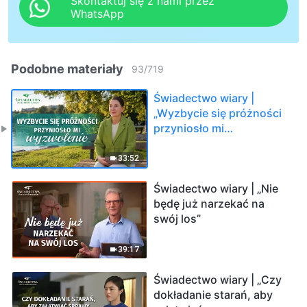
Skontaktuj się z nami przez
WhatsApp
Podobne materiały
93
/
719
Świadectwo wiary |
„Wyzbycie się próżności
przyniosło mi
wyzwolenie”
33:52
Świadectwo wiary | „Nie
będę już narzekać na
swój los”
39:17
Świadectwo wiary | „Czy
dokładanie starań, aby