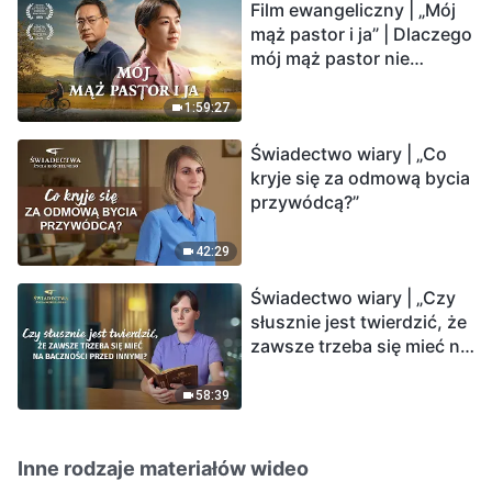
Film ewangeliczny | „Mój
mąż pastor i ja” | Dlaczego
mój mąż pastor nie
rozumie głosu Boga?
1:59:27
Świadectwo wiary | „Co
kryje się za odmową bycia
przywódcą?”
42:29
Świadectwo wiary | „Czy
słusznie jest twierdzić, że
zawsze trzeba się mieć na
baczności przed innymi?”
58:39
Inne rodzaje materiałów wideo