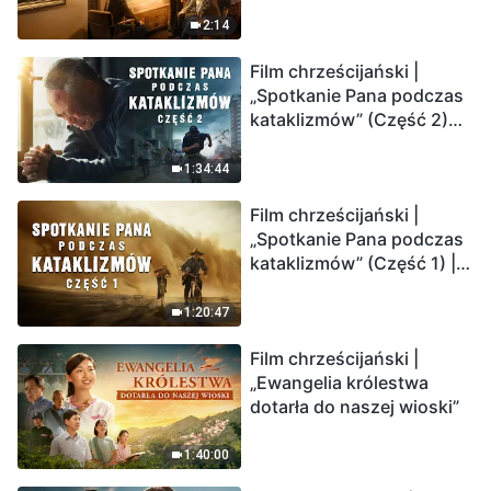
2:14
Film chrześcijański |
„Spotkanie Pana podczas
kataklizmów” (Część 2)
Ziemia wchodzi w
„masowe wymieranie”.
1:34:44
Katastrofy uderzają.
Film chrześcijański |
Ludzkość weszła w
„Spotkanie Pana podczas
odliczanie. Czy znalazłeś
kataklizmów” (Część 1) |
już drogę ocalenia?
Nasz dom, Ziemia, stoi na
krawędzi, dokąd zmierza
1:20:47
los ludzkości?
Film chrześcijański |
„Ewangelia królestwa
dotarła do naszej wioski”
1:40:00