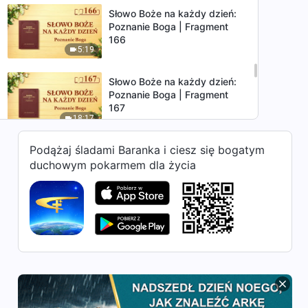
Słowo Boże na każdy dzień:
Poznanie Boga | Fragment
166
5:19
Słowo Boże na każdy dzień:
Poznanie Boga | Fragment
167
18:17
Podążaj śladami Baranka i ciesz się bogatym
Słowo Boże na każdy dzień:
Poznanie Boga | Fragment
duchowym pokarmem dla życia
168
15:40
Słowo Boże na każdy dzień:
Poznanie Boga | Fragment
169
10:15
Słowo Boże na każdy dzień:
Poznanie Boga | Fragment