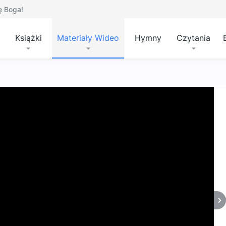
ę Boga!
Książki
Materiały Wideo
Hymny
Czytania