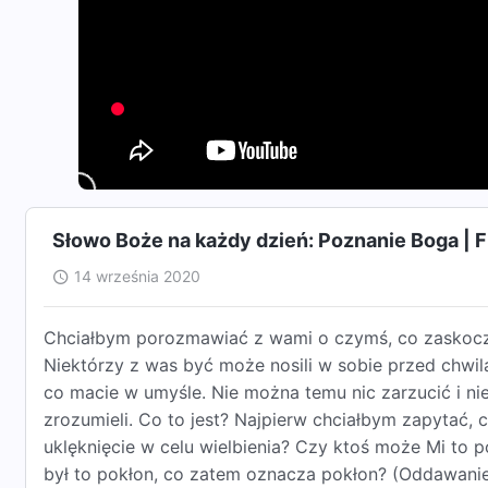
Słowo Boże na każdy dzień: Poznanie Boga | 
14 września 2020
Chciałbym porozmawiać z wami o czymś, co zaskoczy
Niektórzy z was być może nosili w sobie przed chwilą
co macie w umyśle. Nie można temu nic zarzucić i nie 
zrozumieli. Co to jest? Najpierw chciałbym zapytać, c
uklęknięcie w celu wielbienia? Czy ktoś może Mi to 
był to pokłon, co zatem oznacza pokłon? (Oddawanie