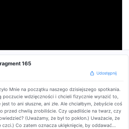
Fragment 165
Udostępnij
ło Mnie na początku naszego dzisiejszego spotkania.
 poczucie wdzięczności i chcieli fizycznie wyrazić to,
jest to ani słuszne, ani złe. Ale chciałbym, żebyście coś
o przed chwilą zrobiliście. Czy upadliście na twarz, czy
powiedzieć? (Uważamy, że był to pokłon.) Uważacie, że
 czci.) Co zatem oznacza uklęknięcie, by oddawać