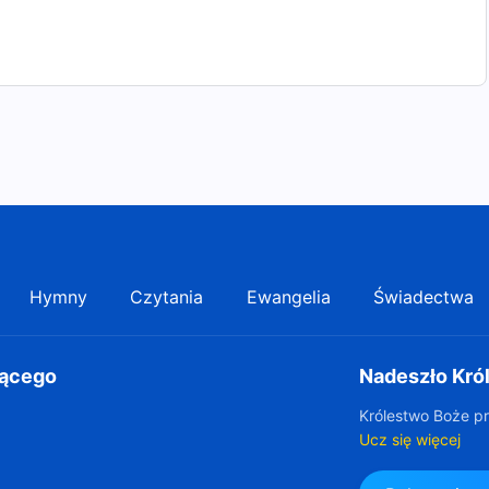
Hymny
Czytania
Ewangelia
Świadectwa
gącego
Nadeszło Kró
Królestwo Boże pr
Ucz się więcej