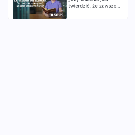
179
twierdzić, że zawsze
5:03
trzeba się mieć na
58:39
baczności przed
Słowo Boże na każdy dzień:
innymi?”
Poznanie Boga | Fragment
180
10:31
Słowo Boże na każdy dzień:
Poznanie Boga | Fragment
181
6:33
Słowo Boże na każdy dzień:
Poznanie Boga | Fragment
182
11:57
Słowo Boże na każdy dzień:
Poznanie Boga | Fragment
183
13:30