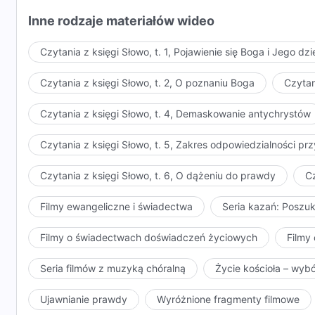
was zasmuca? (Nie.) To dobrze. Być może te słowa w
Inne rodzaje materiałów wideo
swoim sercu aktualną trudną sytuację między Bogiem a 
Chociaż ostatnio wiele mówiliśmy i rozmawialiśmy, lu
Czytania z księgi Słowo, t. 1, Pojawienie się Boga i Jego dzi
wystarczającego. Człowiek ma jeszcze przed sobą d
przynaglać was do tego, ani powodować, abyście się 
Czytania z księgi Słowo, t. 2, O poznaniu Boga
Czytan
uczuć. To, co dziś zrobiliście, może ujawniać i wyra
Czytania z księgi Słowo, t. 4, Demaskowanie antychrystów
kiedy to zrobiliście, po prostu chciałem wstać i z
jak najlepiej. Tak więc w każdym Moim słowie i każd
Czytania z księgi Słowo, t. 5, Zakres odpowiedzialności 
aby wam przewodzić, abyście mogli mieć właściwe z
Rozumiecie to, prawda? (Tak.) To wspaniałe. Chociaż 
Czytania z księgi Słowo, t. 6, O dążeniu do prawdy
Cz
usposobień Boga, aspektów tego, co Bóg ma i czym je
zrozumienia nie wykracza poza przeczytanie słów na 
Filmy ewangeliczne i świadectwa
Seria kazań: Poszu
pomyślenie o nich. Tym, czego ludziom najbardziej br
z rzeczywistego doświadczenia. Chociaż Bóg używa 
Filmy o świadectwach doświadczeń życiowych
Filmy 
istnieje długa droga do przebycia, zanim serca ludzi
Seria filmów z muzyką chóralną
Życie kościoła – wyb
czuł, że Bóg zostawił ich na lodzie, że Bóg ich porzuc
wszyscy byli na drodze do dążenia do prawdy i zrozu
Ujawnianie prawdy
Wyróżnione fragmenty filmowe
bez obaw, nie niosąc ze sobą żadnych obciążeń. Bez w