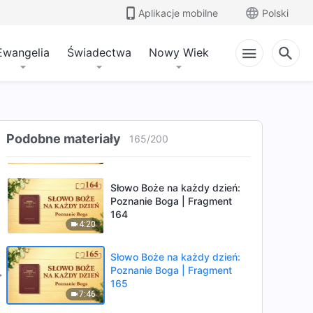
161
Aplikacje mobilne
Polski
5:43
Słowo Boże na każdy dzień:
Ewangelia
Świadectwa
Nowy Wiek
Poznanie Boga | Fragment
162
10:13
Słowo Boże na każdy dzień:
Poznanie Boga | Fragment
Podobne materiały
165
/
200
163
6:00
Słowo Boże na każdy dzień:
Poznanie Boga | Fragment
164
4:20
Słowo Boże na każdy dzień:
Poznanie Boga | Fragment
165
7:46