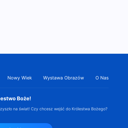
Słowo Boże na każdy dzień:
Poznanie Boga | Fragment
184
6:54
Słowo Boże na każdy dzień:
Poznanie Boga | Fragment
185
6:49
Słowo Boże na każdy dzień:
Poznanie Boga | Fragment
186
5:20
Nowy Wiek
Wystawa Obrazów
O Nas
Słowo Boże na każdy dzień:
Poznanie Boga | Fragment
lestwo Boże!
187
7:48
zyszło na świat! Czy chcesz wejść do Królestwa Bożego?
Słowo Boże na każdy dzień:
Poznanie Boga | Fragment