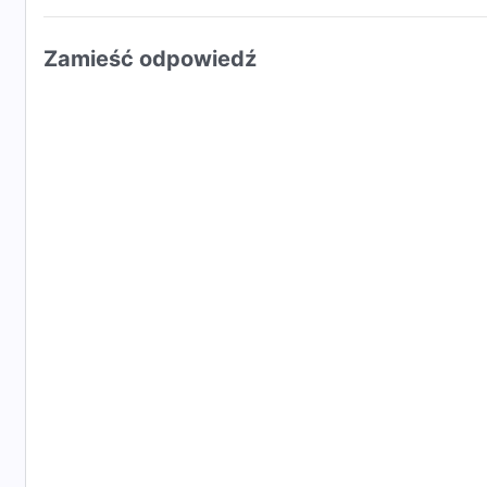
jak daleko zbłądziłeś i jak wiele przekroczyłeś, nie 
który dźwigasz w dążeniu do zrozumienia Boga: przyj 
Zamieść odpowiedź
serce Boże, które jest zbawieniem człowieka, nigdy si