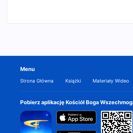
Menu
Strona Główna
Książki
Materiały Wideo
Pobierz aplikację Kościół Boga Wszechmo