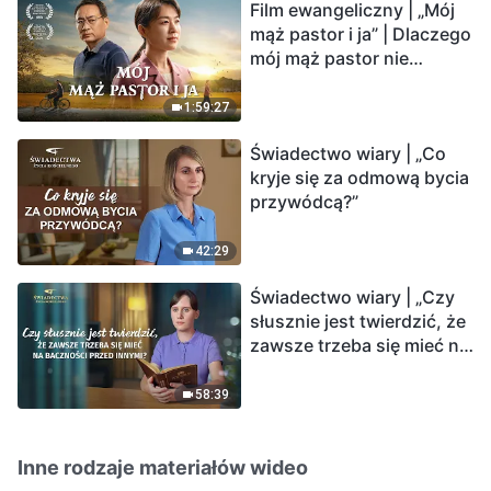
Film ewangeliczny | „Mój
mąż pastor i ja” | Dlaczego
mój mąż pastor nie
rozumie głosu Boga?
1:59:27
Świadectwo wiary | „Co
kryje się za odmową bycia
przywódcą?”
42:29
Świadectwo wiary | „Czy
słusznie jest twierdzić, że
zawsze trzeba się mieć na
baczności przed innymi?”
58:39
Inne rodzaje materiałów wideo