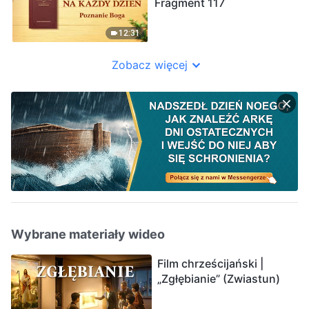
Fragment 117
12:31
Zobacz więcej
Wybrane materiały wideo
Film chrześcijański |
„Zgłębianie” (Zwiastun)