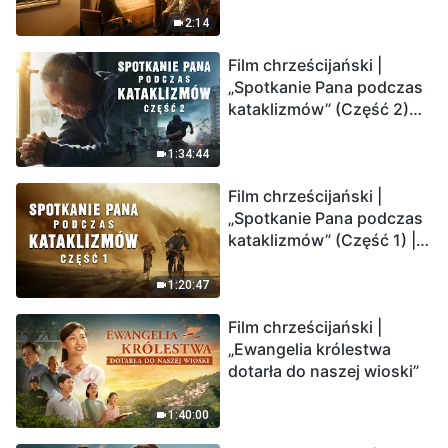
2:14
Film chrześcijański |
„Spotkanie Pana podczas
kataklizmów” (Część 2)
Ziemia wchodzi w
„masowe wymieranie”.
1:34:44
Katastrofy uderzają.
Film chrześcijański |
Ludzkość weszła w
„Spotkanie Pana podczas
odliczanie. Czy znalazłeś
kataklizmów” (Część 1) |
już drogę ocalenia?
Nasz dom, Ziemia, stoi na
krawędzi, dokąd zmierza
1:20:47
los ludzkości?
Film chrześcijański |
„Ewangelia królestwa
dotarła do naszej wioski”
1:40:00