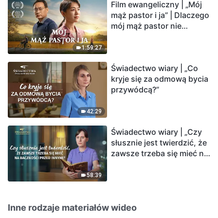
Film ewangeliczny | „Mój
mąż pastor i ja” | Dlaczego
mój mąż pastor nie
rozumie głosu Boga?
1:59:27
Świadectwo wiary | „Co
kryje się za odmową bycia
przywódcą?”
42:29
Świadectwo wiary | „Czy
słusznie jest twierdzić, że
zawsze trzeba się mieć na
baczności przed innymi?”
58:39
Inne rodzaje materiałów wideo