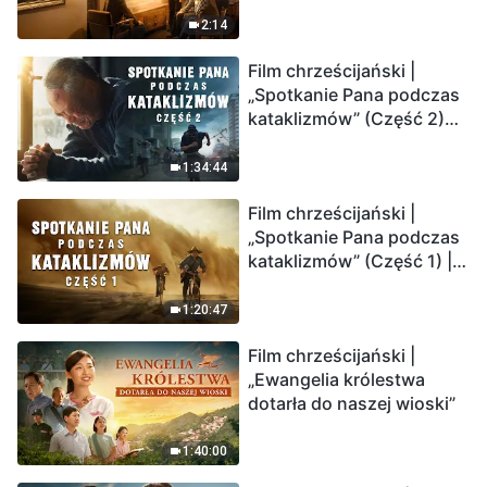
2:14
Film chrześcijański |
„Spotkanie Pana podczas
kataklizmów” (Część 2)
Ziemia wchodzi w
„masowe wymieranie”.
1:34:44
Katastrofy uderzają.
Film chrześcijański |
Ludzkość weszła w
„Spotkanie Pana podczas
odliczanie. Czy znalazłeś
kataklizmów” (Część 1) |
już drogę ocalenia?
Nasz dom, Ziemia, stoi na
krawędzi, dokąd zmierza
1:20:47
los ludzkości?
Film chrześcijański |
„Ewangelia królestwa
dotarła do naszej wioski”
1:40:00