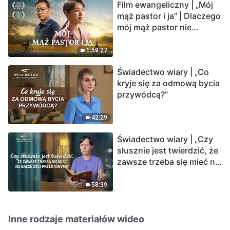
Film ewangeliczny | „Mój
mąż pastor i ja” | Dlaczego
mój mąż pastor nie
rozumie głosu Boga?
1:59:27
Świadectwo wiary | „Co
kryje się za odmową bycia
przywódcą?”
42:29
Świadectwo wiary | „Czy
słusznie jest twierdzić, że
zawsze trzeba się mieć na
baczności przed innymi?”
58:39
Inne rodzaje materiałów wideo