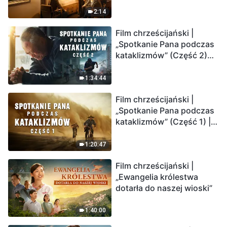
2:14
Film chrześcijański |
„Spotkanie Pana podczas
kataklizmów” (Część 2)
Ziemia wchodzi w
„masowe wymieranie”.
1:34:44
Katastrofy uderzają.
Film chrześcijański |
Ludzkość weszła w
„Spotkanie Pana podczas
odliczanie. Czy znalazłeś
kataklizmów” (Część 1) |
już drogę ocalenia?
Nasz dom, Ziemia, stoi na
krawędzi, dokąd zmierza
1:20:47
los ludzkości?
Film chrześcijański |
„Ewangelia królestwa
dotarła do naszej wioski”
1:40:00