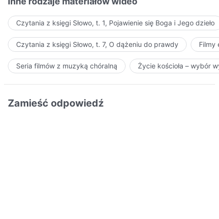
Inne rodzaje materiałów wideo
Czytania z księgi Słowo, t. 1, Pojawienie się Boga i Jego dzieło
Czytania z księgi Słowo, t. 7, O dążeniu do prawdy
Filmy
Seria filmów z muzyką chóralną
Życie kościoła – wybór 
Zamieść odpowiedź