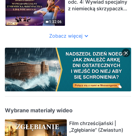
odc. 4: Wywiad specjalny
z niemiecką skrzypaczką
Lisą You (Hyun Ji)
1:32:06
Zobacz więcej
Wybrane materiały wideo
Film chrześcijański |
„Zgłębianie” (Zwiastun)