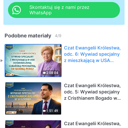
Skontaktuj się z nami przez
WhatsApp
Podobne materiały
4
/
9
Czat Ewangelii Królestwa,
odc. 6: Wywiad specjalny
z mieszkającą w USA
doświadczoną kubańską
psychiatrą, dr Normą
2:08:04
Perez
Czat Ewangelii Królestwa,
odc. 5: Wywiad specjalny
z Cristhianem Bogado w
Hiszpanii
1:51:49
Czat Ewangelii Królestwa,