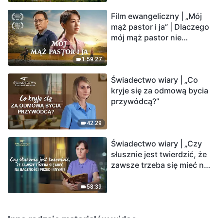
Film ewangeliczny | „Mój
mąż pastor i ja” | Dlaczego
mój mąż pastor nie
rozumie głosu Boga?
1:59:27
Świadectwo wiary | „Co
kryje się za odmową bycia
przywódcą?”
42:29
Świadectwo wiary | „Czy
słusznie jest twierdzić, że
zawsze trzeba się mieć na
baczności przed innymi?”
58:39