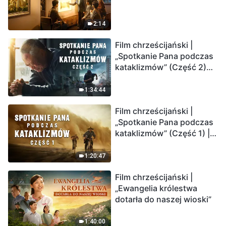
2:14
Film chrześcijański |
„Spotkanie Pana podczas
kataklizmów” (Część 2)
Ziemia wchodzi w
„masowe wymieranie”.
1:34:44
Katastrofy uderzają.
Film chrześcijański |
Ludzkość weszła w
„Spotkanie Pana podczas
odliczanie. Czy znalazłeś
kataklizmów” (Część 1) |
już drogę ocalenia?
Nasz dom, Ziemia, stoi na
krawędzi, dokąd zmierza
1:20:47
los ludzkości?
Film chrześcijański |
„Ewangelia królestwa
dotarła do naszej wioski”
1:40:00