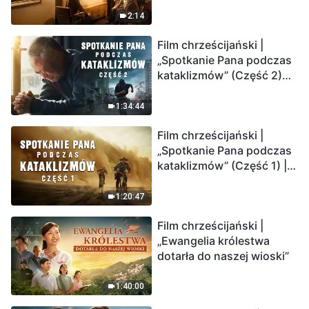
2:14
Film chrześcijański |
„Spotkanie Pana podczas
kataklizmów” (Część 2)
Ziemia wchodzi w
„masowe wymieranie”.
1:34:44
Katastrofy uderzają.
Film chrześcijański |
Ludzkość weszła w
„Spotkanie Pana podczas
odliczanie. Czy znalazłeś
kataklizmów” (Część 1) |
już drogę ocalenia?
Nasz dom, Ziemia, stoi na
krawędzi, dokąd zmierza
1:20:47
los ludzkości?
Film chrześcijański |
„Ewangelia królestwa
dotarła do naszej wioski”
1:40:00