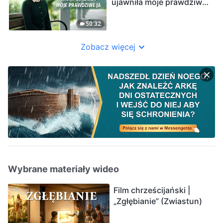
ujawniła moje prawdziwe
ja”
50:32
Zobacz więcej
Wybrane materiały wideo
Film chrześcijański |
„Zgłębianie” (Zwiastun)