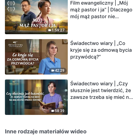
Film ewangeliczny | „Mój
mąż pastor i ja” | Dlaczego
mój mąż pastor nie
rozumie głosu Boga?
1:59:27
Świadectwo wiary | „Co
kryje się za odmową bycia
przywódcą?”
42:29
Świadectwo wiary | „Czy
słusznie jest twierdzić, że
zawsze trzeba się mieć na
baczności przed innymi?”
58:39
Inne rodzaje materiałów wideo