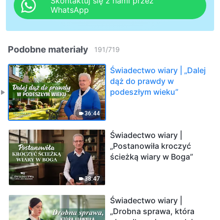
Skontaktuj się z nami przez
WhatsApp
Podobne materiały
191
/
719
Świadectwo wiary | „Dalej
dąż do prawdy w
podeszłym wieku”
36:44
Świadectwo wiary |
„Postanowiła kroczyć
ścieżką wiary w Boga”
38:47
Świadectwo wiary |
„Drobna sprawa, która