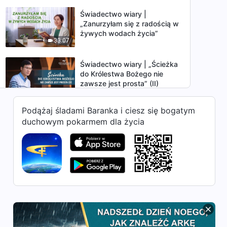
Świadectwo wiary |
„Zanurzyłam się z radością w
żywych wodach życia”
33:07
Świadectwo wiary | „Ścieżka
do Królestwa Bożego nie
zawsze jest prosta” (II)
30:23
Podążaj śladami Baranka i ciesz się bogatym
Świadectwo wiary | „Nie
duchowym pokarmem dla życia
można zdobyć prawdy w
religii”
38:40
Świadectwo wiary | „Ścieżka
do Królestwa Bożego nie
zawsze jest prosta” (I)
31:13
Świadectwo wiary | „Stając
się współczesnym