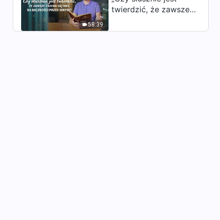
oblicze Boga”
twierdzić, że zawsze
27:29
trzeba się mieć na
58:39
baczności przed
Świadectwo wiary | „Mój
innymi?”
pastor stanął między mną a
Królestwem Bożym”
30:29
Świadectwo wiary |
„Przejrzeć zło pastora”
33:29
Świadectwo wiary | „Potrafię
odróżnić prawdziwego
Chrystusa od fałszywych
31:37
Chrystusów”
Świadectwo wiary | „Byłem
świadkiem pojawienia się
Boga”
43:21