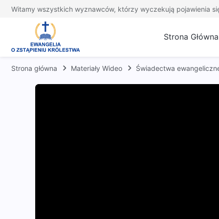
Witamy wszystkich wyznawców, którzy wyczekują pojawienia si
Strona Główna
Strona główna
Materiały Wideo
Świadectwa ewangeliczn