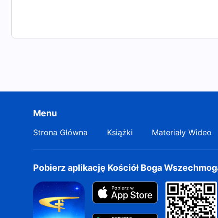
Menu
Strona Główna
Książki
Materiały Wideo
Pobierz aplikację Kościół Boga Wszechmo