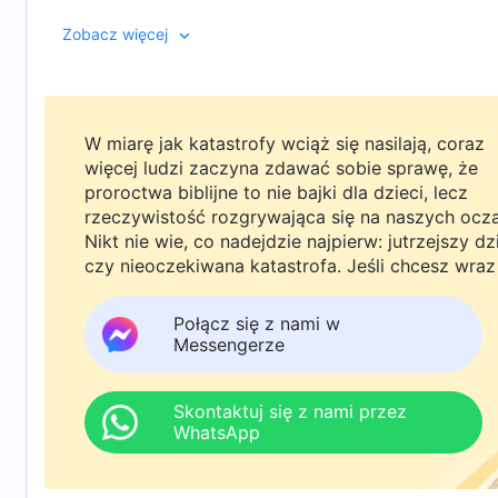
końcu zrozumiał, że Biblia nie jest w pełni natchniona
Zobacz więcej
wiecznego, i że tylko podążając za Chrystusem dni 
czasie spędzonym na dociekaniu [prawdy] z radości
ostatecznych i powitał Pana.
W miarę jak katastrofy wciąż się nasilają, coraz
więcej ludzi zaczyna zdawać sobie sprawę, że
proroctwa biblijne to nie bajki dla dzieci, lecz
rzeczywistość rozgrywająca się na naszych ocz
Nikt nie wie, co nadejdzie najpierw: jutrzejszy dz
czy nieoczekiwana katastrofa. Jeśli chcesz wraz
rodziną powitać powrót Pana i znaleźć
bezpieczeństwo pod Bożą ochroną, kliknij
Połącz się z nami w
WhatsAppa lub Messengera, aby dołączyć do
Messengerze
naszej grupy studyjnej. Nie odkładaj tego do jutr
Skontaktuj się z nami przez
WhatsApp