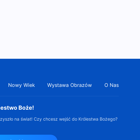
Świadectwo wiary | „Światło
sądu”
36:32
Świadectwo wiary | „Czy
naprawdę można powitać
Pana, wpatrując się w niebo?”
28:01
Nowy Wiek
Wystawa Obrazów
O Nas
lestwo Boże!
zyszło na świat! Czy chcesz wejść do Królestwa Bożego?