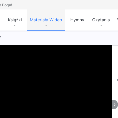
ę Boga!
Książki
Materiały Wideo
Hymny
Czytania
e