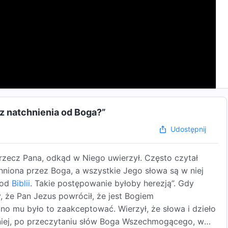
 z natchnienia od Boga?”
Udostępnij
a rzecz Pana, odkąd w Niego uwierzył. Często czytał
tchniona przez Boga, a wszystkie Jego słowa są w niej
 od
Biblii
. Takie postępowanie byłoby herezją”. Gdy
 że Pan Jezus powrócił, że jest Bogiem
 mu było to zaakceptować. Wierzył, że słowa i dzieło
iej, po przeczytaniu słów Boga Wszechmogącego, w