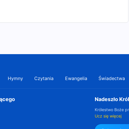
Hymny
Czytania
Ewangelia
Świadectwa
gącego
Nadeszło Kró
Królestwo Boże pr
Ucz się więcej