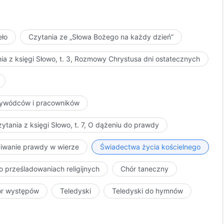
eło
Czytania ze „Słowa Bożego na każdy dzień”
ia z księgi Słowo, t. 3, Rozmowy Chrystusa dni ostatecznych
przywódców i pracowników
ytania z księgi Słowo, t. 7, O dążeniu do prawdy
kiwanie prawdy w wierze
Świadectwa życia kościelnego
o prześladowaniach religijnych
Chór taneczny
ór występów
Teledyski
Teledyski do hymnów