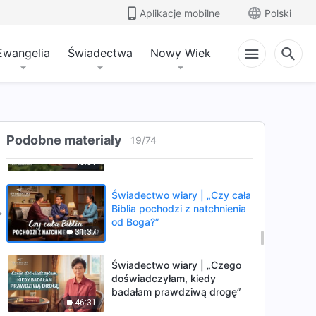
do królestwa niebieskiego” (I)
Aplikacje mobilne
Polski
26:42
Ewangelia
Świadectwa
Nowy Wiek
Świadectwo wiary | „Jak
panny mądre powitały pana”
28:58
Świadectwo wiary |
„»Skradzione«
Podobne materiały
19
/
74
błogosławieństwo”
43:51
Świadectwo wiary | „Czy cała
Biblia pochodzi z natchnienia
od Boga?”
31:37
Świadectwo wiary | „Czego
doświadczyłam, kiedy
badałam prawdziwą drogę”
46:31