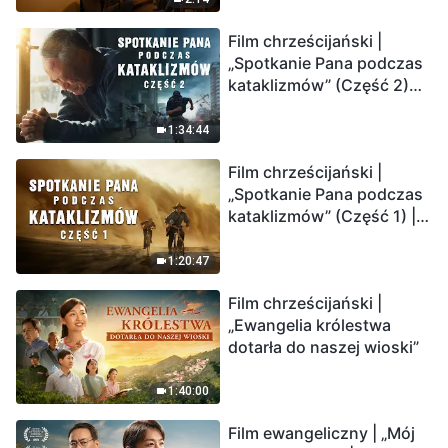
Film chrześcijański |
„Spotkanie Pana podczas
kataklizmów” (Część 2)
Ziemia wchodzi w
„masowe wymieranie”.
1:34:44
Katastrofy uderzają.
Film chrześcijański |
Ludzkość weszła w
„Spotkanie Pana podczas
odliczanie. Czy znalazłeś
kataklizmów” (Część 1) |
już drogę ocalenia?
Nasz dom, Ziemia, stoi na
krawędzi, dokąd zmierza
1:20:47
los ludzkości?
Film chrześcijański |
„Ewangelia królestwa
dotarła do naszej wioski”
1:40:00
Film ewangeliczny | „Mój