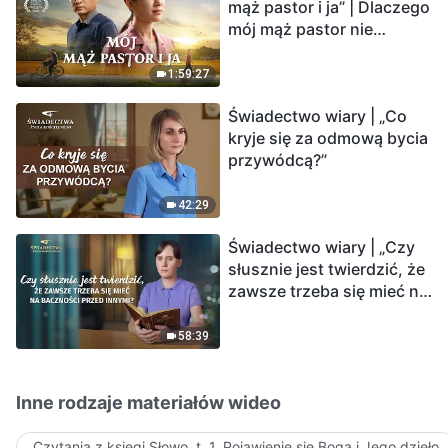
mąż pastor i ja” | Dlaczego
mój mąż pastor nie
rozumie głosu Boga?
1:59:27
Świadectwo wiary | „Co
kryje się za odmową bycia
przywódcą?”
42:29
Świadectwo wiary | „Czy
słusznie jest twierdzić, że
zawsze trzeba się mieć na
baczności przed innymi?”
58:39
Inne rodzaje materiałów wideo
Czytania z księgi Słowo, t. 1, Pojawienie się Boga i Jego dzieło