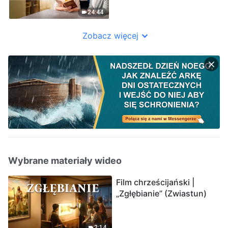
(Dubbing PL)
24:44
Zobacz więcej
Wybrane materiały wideo
Film chrześcijański |
„Zgłębianie” (Zwiastun)
2:14