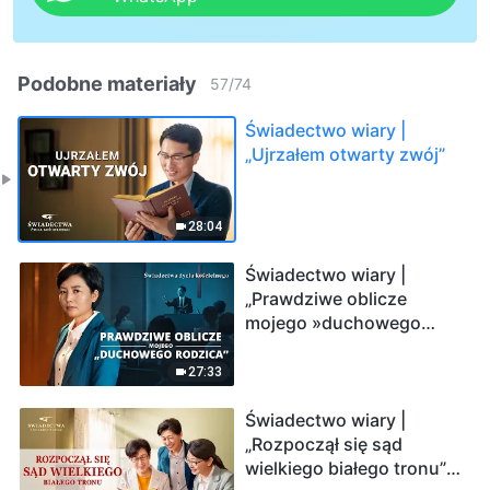
Podobne materiały
57
/
74
Świadectwo wiary |
„Ujrzałem otwarty zwój”
28:04
Świadectwo wiary |
„Prawdziwe oblicze
mojego »duchowego
rodzica«” (Dubbing PL)
27:33
Świadectwo wiary |
„Rozpoczął się sąd
wielkiego białego tronu”