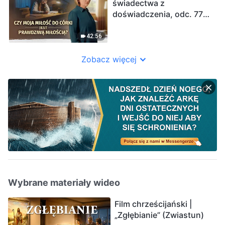
świadectwa z
doświadczenia, odc. 772:
Czy moja miłość do córki
jest prawdziwą miłością?
42:56
Zobacz więcej
Wybrane materiały wideo
Film chrześcijański |
„Zgłębianie” (Zwiastun)