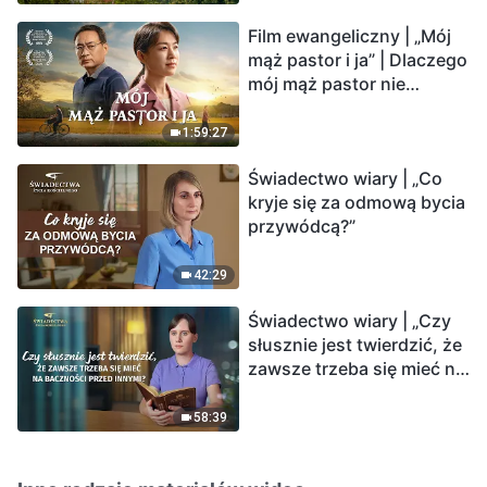
Film ewangeliczny | „Mój
mąż pastor i ja” | Dlaczego
mój mąż pastor nie
rozumie głosu Boga?
1:59:27
Świadectwo wiary | „Co
kryje się za odmową bycia
przywódcą?”
42:29
Świadectwo wiary | „Czy
słusznie jest twierdzić, że
zawsze trzeba się mieć na
baczności przed innymi?”
58:39