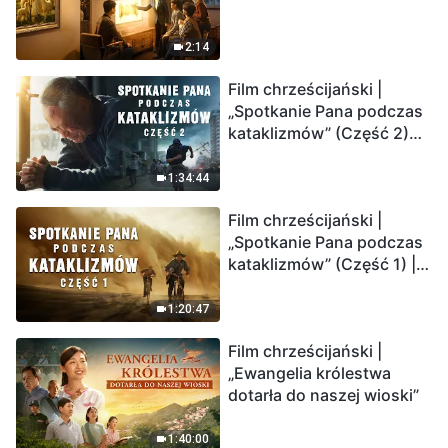
2:14
Film chrześcijański |
„Spotkanie Pana podczas
kataklizmów” (Część 2)
Ziemia wchodzi w
„masowe wymieranie”.
1:34:44
Katastrofy uderzają.
Film chrześcijański |
Ludzkość weszła w
„Spotkanie Pana podczas
odliczanie. Czy znalazłeś
kataklizmów” (Część 1) |
już drogę ocalenia?
Nasz dom, Ziemia, stoi na
krawędzi, dokąd zmierza
1:20:47
los ludzkości?
Film chrześcijański |
„Ewangelia królestwa
dotarła do naszej wioski”
1:40:00