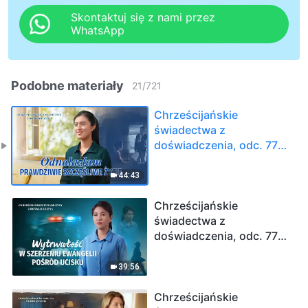
Skontaktuj się z nami przez
WhatsApp
Podobne materiały
21
/
721
Chrześcijańskie
świadectwa z
doświadczenia, odc. 774:
Odnalazłam prawdziwie
szczęśliwe życie
44:43
Chrześcijańskie
świadectwa z
doświadczenia, odc. 773:
Wytrwałość w szerzeniu
ewangelii pośród ucisku
39:56
Chrześcijańskie