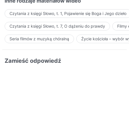
Inne rodzaje materiałów wideo
Czytania z księgi Słowo, t. 1, Pojawienie się Boga i Jego dzieło
Czytania z księgi Słowo, t. 7, O dążeniu do prawdy
Filmy
Seria filmów z muzyką chóralną
Życie kościoła – wybór 
Zamieść odpowiedź