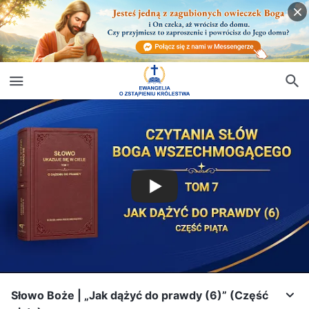
Słowo Boże | „Jak dążyć do prawdy (6)” (Część