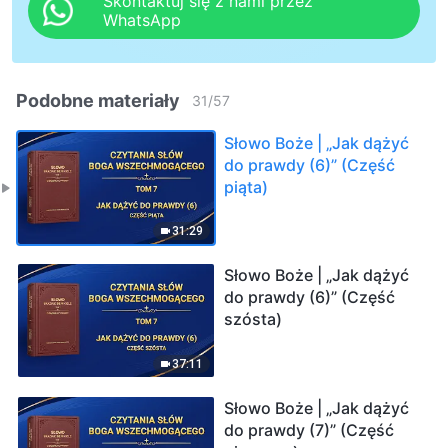
Skontaktuj się z nami przez
WhatsApp
Podobne materiały
31
/
57
Słowo Boże | „Jak dążyć
do prawdy (6)” (Część
piąta)
31:29
Słowo Boże | „Jak dążyć
do prawdy (6)” (Część
szósta)
37:11
Słowo Boże | „Jak dążyć
do prawdy (7)” (Część