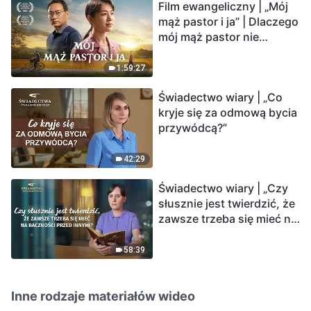
Film ewangeliczny | „Mój
mąż pastor i ja” | Dlaczego
mój mąż pastor nie
rozumie głosu Boga?
1:59:27
Świadectwo wiary | „Co
kryje się za odmową bycia
przywódcą?”
42:29
Świadectwo wiary | „Czy
słusznie jest twierdzić, że
zawsze trzeba się mieć na
baczności przed innymi?”
58:39
Inne rodzaje materiałów wideo