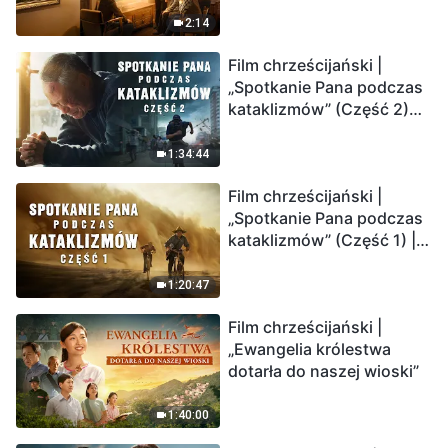
2:14
Film chrześcijański |
„Spotkanie Pana podczas
kataklizmów” (Część 2)
Ziemia wchodzi w
„masowe wymieranie”.
1:34:44
Katastrofy uderzają.
Film chrześcijański |
Ludzkość weszła w
„Spotkanie Pana podczas
odliczanie. Czy znalazłeś
kataklizmów” (Część 1) |
już drogę ocalenia?
Nasz dom, Ziemia, stoi na
krawędzi, dokąd zmierza
1:20:47
los ludzkości?
Film chrześcijański |
„Ewangelia królestwa
dotarła do naszej wioski”
1:40:00