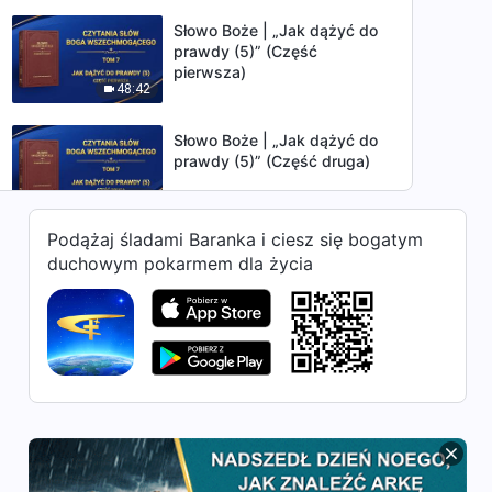
Słowo Boże | „Jak dążyć do
prawdy (5)” (Część
pierwsza)
48:42
Słowo Boże | „Jak dążyć do
prawdy (5)” (Część druga)
41:10
Podążaj śladami Baranka i ciesz się bogatym
Słowo Boże | „Jak dążyć do
duchowym pokarmem dla życia
prawdy (5)” (Część trzecia)
50:58
Słowo Boże | „Jak dążyć do
prawdy (5)” (Część czwarta)
37:24
Słowo Boże | „Jak dążyć do
prawdy (5)” (Część piąta)