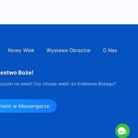
Słowo Boże | „Jak dążyć do
prawdy (8)” (Część druga)
48:16
Nowy Wiek
Wystawa Obrazów
O Nas
lestwo Boże!
zyszło na świat! Czy chcesz wejść do Królestwa Bożego?
z nami w Messengerze
s