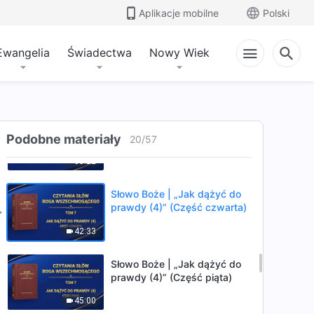
pierwsza)
Aplikacje mobilne
Polski
40:07
Ewangelia
Świadectwa
Nowy Wiek
Słowo Boże | „Jak dążyć do
prawdy (4)” (Część druga)
36:59
Słowo Boże | „Jak dążyć do
Podobne materiały
prawdy (4)” (Część trzecia)
20
/
57
35:22
Słowo Boże | „Jak dążyć do
prawdy (4)” (Część czwarta)
42:33
Słowo Boże | „Jak dążyć do
prawdy (4)” (Część piąta)
45:00