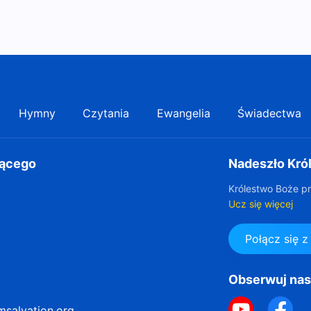
Hymny
Czytania
Ewangelia
Świadectwa
gącego
Nadeszło Kró
Królestwo Boże pr
Ucz się więcej
Połącz się 
Obserwuj na
msalvation.org