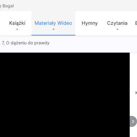
ę Boga!
Książki
Materiały Wideo
Hymny
Czytania
t. 7, O dążeniu do prawdy