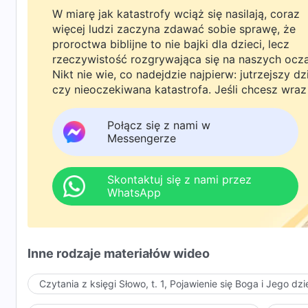
W miarę jak katastrofy wciąż się nasilają, coraz
więcej ludzi zaczyna zdawać sobie sprawę, że
proroctwa biblijne to nie bajki dla dzieci, lecz
rzeczywistość rozgrywająca się na naszych ocz
Nikt nie wie, co nadejdzie najpierw: jutrzejszy dz
czy nieoczekiwana katastrofa. Jeśli chcesz wraz
rodziną powitać powrót Pana i znaleźć
bezpieczeństwo pod Bożą ochroną, kliknij
Połącz się z nami w
WhatsAppa lub Messengera, aby dołączyć do
Messengerze
naszej grupy studyjnej. Nie odkładaj tego do jutr
Skontaktuj się z nami przez
WhatsApp
Inne rodzaje materiałów wideo
Czytania z księgi Słowo, t. 1, Pojawienie się Boga i Jego dzi