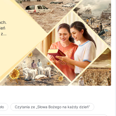
ach.
ień
 z
a.
eło
Czytania ze „Słowa Bożego na każdy dzień”