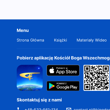
Menu
Strona Główna
Książki
Materiały Wideo
Pobierz aplikację Kościół Boga Wszechmo
Skontaktuj się z nami
+48-533-561-134
contact.pl@kingdo