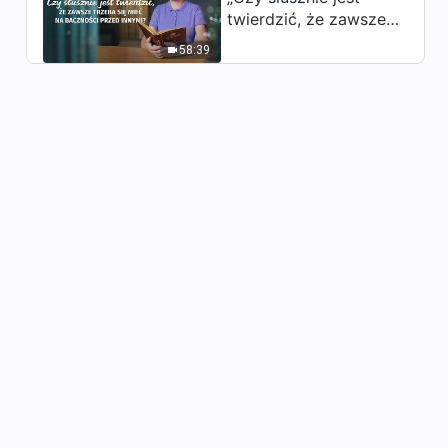
twierdzić, że zawsze
43:07
trzeba się mieć na
58:39
baczności przed
Słowo Boże | „Jak dążyć do
innymi?”
prawdy (7)” (Część czwarta)
36:13
Słowo Boże | „Jak dążyć do
prawdy (7)” (Część piąta)
30:47
Słowo Boże | „Jak dążyć do
prawdy (7)” (Część szósta)
36:51
Słowo Boże | „Jak dążyć do
prawdy (8)” (Część
pierwsza)
27:09