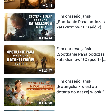
2:14
Film chrześcijański |
„Spotkanie Pana podczas
kataklizmów” (Część 2)
Ziemia wchodzi w
„masowe wymieranie”.
1:34:44
Katastrofy uderzają.
Film chrześcijański |
Ludzkość weszła w
„Spotkanie Pana podczas
odliczanie. Czy znalazłeś
kataklizmów” (Część 1) |
już drogę ocalenia?
Nasz dom, Ziemia, stoi na
krawędzi, dokąd zmierza
1:20:47
los ludzkości?
Film chrześcijański |
„Ewangelia królestwa
dotarła do naszej wioski”
1:40:00