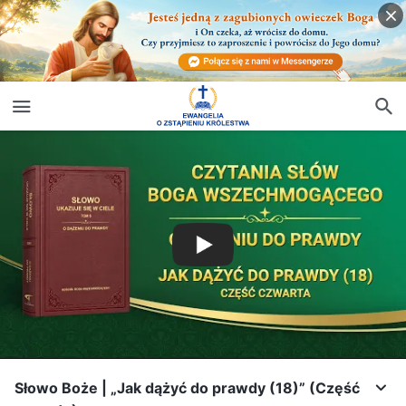
Słowo Boże | „Jak dążyć do prawdy (18)” (Część