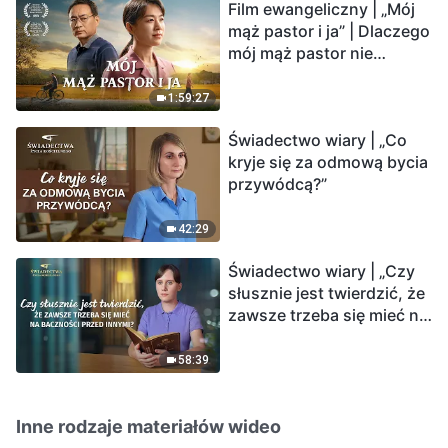
Film ewangeliczny | „Mój
mąż pastor i ja” | Dlaczego
mój mąż pastor nie
rozumie głosu Boga?
1:59:27
Świadectwo wiary | „Co
kryje się za odmową bycia
przywódcą?”
42:29
Świadectwo wiary | „Czy
słusznie jest twierdzić, że
zawsze trzeba się mieć na
baczności przed innymi?”
58:39
Inne rodzaje materiałów wideo