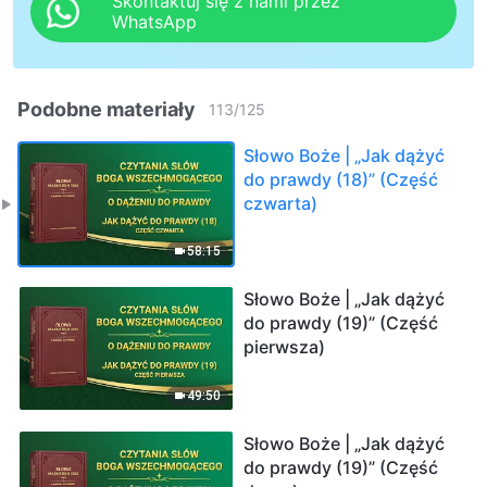
Skontaktuj się z nami przez
WhatsApp
Podobne materiały
113
/
125
Słowo Boże | „Jak dążyć
do prawdy (18)” (Część
czwarta)
58:15
Słowo Boże | „Jak dążyć
do prawdy (19)” (Część
pierwsza)
49:50
Słowo Boże | „Jak dążyć
do prawdy (19)” (Część