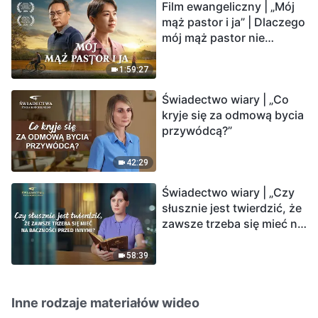
Film ewangeliczny | „Mój
mąż pastor i ja” | Dlaczego
mój mąż pastor nie
rozumie głosu Boga?
1:59:27
Świadectwo wiary | „Co
kryje się za odmową bycia
przywódcą?”
42:29
Świadectwo wiary | „Czy
słusznie jest twierdzić, że
zawsze trzeba się mieć na
baczności przed innymi?”
58:39
Inne rodzaje materiałów wideo