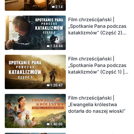
2:14
Film chrześcijański |
„Spotkanie Pana podczas
kataklizmów” (Część 2)
Ziemia wchodzi w
„masowe wymieranie”.
1:34:44
Katastrofy uderzają.
Film chrześcijański |
Ludzkość weszła w
„Spotkanie Pana podczas
odliczanie. Czy znalazłeś
kataklizmów” (Część 1) |
już drogę ocalenia?
Nasz dom, Ziemia, stoi na
krawędzi, dokąd zmierza
1:20:47
los ludzkości?
Film chrześcijański |
„Ewangelia królestwa
dotarła do naszej wioski”
1:40:00