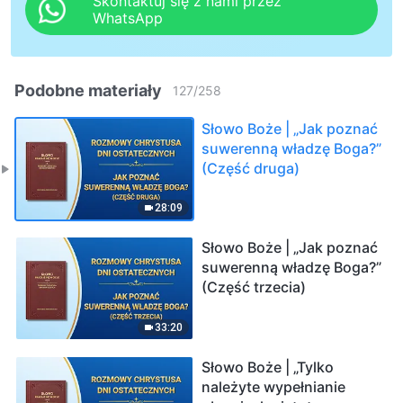
Skontaktuj się z nami przez
WhatsApp
Podobne materiały
127
/
258
Słowo Boże | „Jak poznać
suwerenną władzę Boga?”
(Część druga)
28:09
Słowo Boże | „Jak poznać
suwerenną władzę Boga?”
(Część trzecia)
33:20
Słowo Boże | „Tylko
należyte wypełnianie