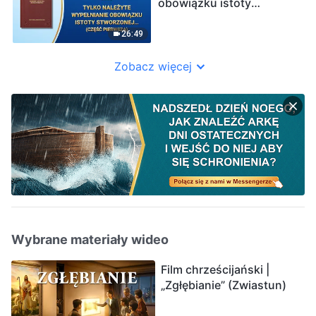
obowiązku istoty
stworzonej nadaje
wartość życiu” (Część
26:49
pierwsza)
Zobacz więcej
Wybrane materiały wideo
Film chrześcijański |
„Zgłębianie” (Zwiastun)