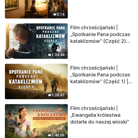
2:14
Film chrześcijański |
„Spotkanie Pana podczas
kataklizmów” (Część 2)
Ziemia wchodzi w
„masowe wymieranie”.
1:34:44
Katastrofy uderzają.
Film chrześcijański |
Ludzkość weszła w
„Spotkanie Pana podczas
odliczanie. Czy znalazłeś
kataklizmów” (Część 1) |
już drogę ocalenia?
Nasz dom, Ziemia, stoi na
krawędzi, dokąd zmierza
1:20:47
los ludzkości?
Film chrześcijański |
„Ewangelia królestwa
dotarła do naszej wioski”
1:40:00