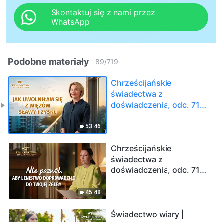
Skontaktuj się z nami przez
WhatsApp
Podobne materiały
89
/
719
Chrześcijańskie
świadectwa z
doświadczenia, odc. 713:
Jak uwolniłam się z
więzów sławy i zysku
53:46
Chrześcijańskie
świadectwa z
doświadczenia, odc. 712:
Nie pozwól, aby lenistwo
doprowadziło do twojej
45:48
zguby
Świadectwo wiary |