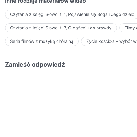
Inne rodzaje materiałów wideo
Czytania z księgi Słowo, t. 1, Pojawienie się Boga i Jego dzieło
Czytania z księgi Słowo, t. 7, O dążeniu do prawdy
Filmy
Seria filmów z muzyką chóralną
Życie kościoła – wybór 
Zamieść odpowiedź