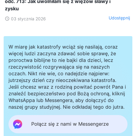
odc. 713: Jak uwolniłam się z więzów sławy i
zysku
Udostępnij
03 stycznia 2026
W miarę jak katastrofy wciąż się nasilają, coraz
więcej ludzi zaczyna zdawać sobie sprawę, że
proroctwa biblijne to nie bajki dla dzieci, lecz
rzeczywistość rozgrywająca się na naszych
oczach. Nikt nie wie, co nadejdzie najpierw:
jutrzejszy dzień czy nieoczekiwana katastrofa.
Jeśli chcesz wraz z rodziną powitać powrót Pana i
znaleźć bezpieczeństwo pod Bożą ochroną, kliknij
WhatsAppa lub Messengera, aby dołączyć do
naszej grupy studyjnej. Nie odkładaj tego do jutra.
Połącz się z nami w Messengerze