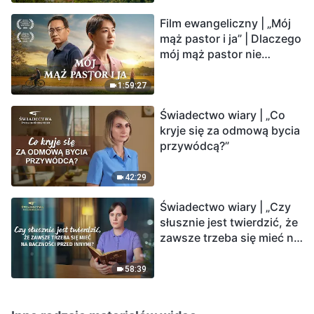
Film ewangeliczny | „Mój
mąż pastor i ja” | Dlaczego
mój mąż pastor nie
rozumie głosu Boga?
1:59:27
Świadectwo wiary | „Co
kryje się za odmową bycia
przywódcą?”
42:29
Świadectwo wiary | „Czy
słusznie jest twierdzić, że
zawsze trzeba się mieć na
baczności przed innymi?”
58:39