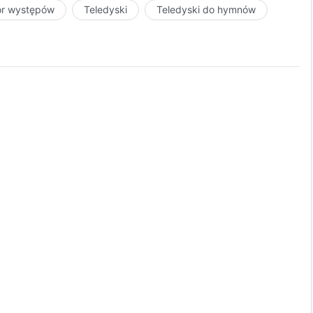
ór występów
Teledyski
Teledyski do hymnów
 ludźmi,
a,
;
na rzecz Boga,