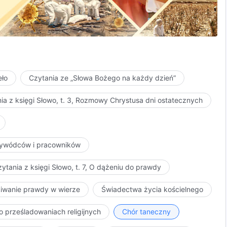
eło
Czytania ze „Słowa Bożego na każdy dzień”
ia z księgi Słowo, t. 3, Rozmowy Chrystusa dni ostatecznych
iązki, aby uspokoić Boga
danie.
przywódców i pracowników
ytania z księgi Słowo, t. 7, O dążeniu do prawdy
kiwanie prawdy w wierze
Świadectwa życia kościelnego
się za Bożą miłość.
o prześladowaniach religijnych
Chór taneczny