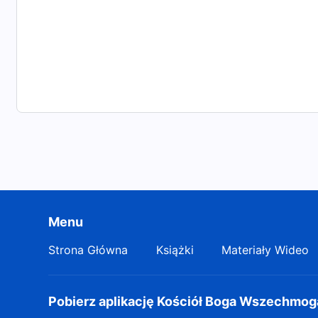
dobrze wypełniać swoje obowiązki i zyskać Bożą apr
Podążaj za Barankiem i śpiewaj nowe pieśni
Menu
Strona Główna
Książki
Materiały Wideo
Pobierz aplikację Kościół Boga Wszechmo