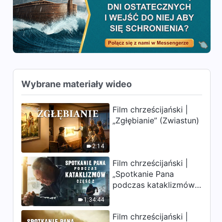
świadkami przyjścia Boga”
5:03
(Taniec chrześcijański)
Piosenka chrześcijańska |
„Zgromadzenie na Syjonie”
(Taniec chrześcijański)
5:22
Wybrane materiały wideo
Piosenka chrześcijańska |
„Śpiewajmy i tańczmy na
chwałę Boga”
Film chrześcijański |
5:26
„Zgłębianie” (Zwiastun)
Piosenka chrześcijańska |
„Podążając za Bogiem
2:14
Wszechmogącym, kroczymy
Film chrześcijański |
3:25
ścieżką światła” (Taniec
„Spotkanie Pana
chrześcijański)
podczas kataklizmów”
Piosenka chrześcijańska |
(Część 2) Ziemia
„Bez końca śpiewamy pieśni
1:34:44
na chwałę Boga” (Taniec
wchodzi w „masowe
5:34
chrześcijański)
Film chrześcijański |
wymieranie”. Katastrofy