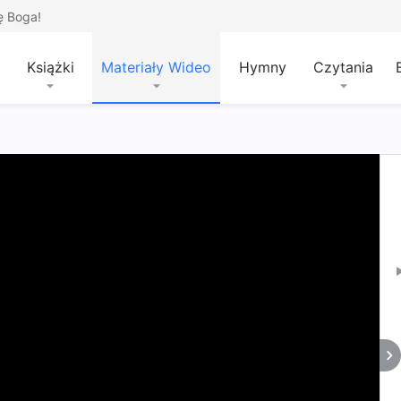
ę Boga!
Książki
Materiały Wideo
Hymny
Czytania