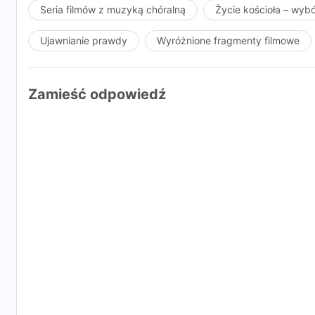
Seria filmów z muzyką chóralną
Życie kościoła – wyb
Aby prawdziwie kochać Boga, musimy być uczciwymi
Ujawnianie prawdy
Wyróżnione fragmenty filmowe
o nic Go nie prosić i nie dobijać z Nim targów.
Musimy w pełni podporządkować się ustaleniom Bog
Zamieść odpowiedź
w błogosławieństwach czy w nieszczęściu.
Jeśli prawdę przyjmiemy i poddamy się Bogu,
będziemy mogli nieść o Nim świadectwo.
Przechodząc przez sąd, zostajemy oczyszczeni,
a nasze usposobienie ulega przemianie.
Kochając Boga w sercu, jestem gotowa żyć dla Niego
poświęcę Mu cały czas, który pozostał.
Uczciwi ludzie są w stanie naprawdę ponosić koszty 