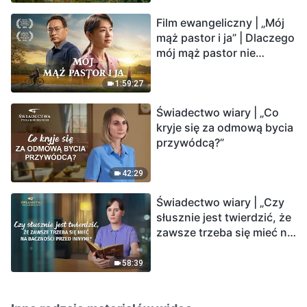
Film ewangeliczny | „Mój
mąż pastor i ja” | Dlaczego
mój mąż pastor nie
rozumie głosu Boga?
1:59:27
Świadectwo wiary | „Co
kryje się za odmową bycia
przywódcą?”
42:29
Świadectwo wiary | „Czy
słusznie jest twierdzić, że
zawsze trzeba się mieć na
baczności przed innymi?”
58:39