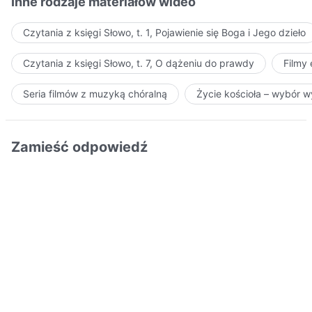
Inne rodzaje materiałów wideo
Czytania z księgi Słowo, t. 1, Pojawienie się Boga i Jego dzieło
Czytania z księgi Słowo, t. 7, O dążeniu do prawdy
Filmy
Seria filmów z muzyką chóralną
Życie kościoła – wybór 
Zamieść odpowiedź