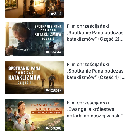
2:14
Film chrześcijański |
„Spotkanie Pana podczas
kataklizmów” (Część 2)
Ziemia wchodzi w
„masowe wymieranie”.
1:34:44
Katastrofy uderzają.
Film chrześcijański |
Ludzkość weszła w
„Spotkanie Pana podczas
odliczanie. Czy znalazłeś
kataklizmów” (Część 1) |
już drogę ocalenia?
Nasz dom, Ziemia, stoi na
krawędzi, dokąd zmierza
1:20:47
los ludzkości?
Film chrześcijański |
„Ewangelia królestwa
dotarła do naszej wioski”
1:40:00