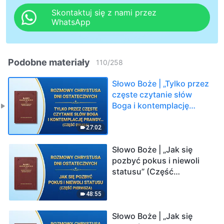
Skontaktuj się z nami przez
WhatsApp
Podobne materiały
110
/
258
Słowo Boże | „Tylko przez
częste czytanie słów
Boga i kontemplację
prawdy można się
posuwać do przodu”
27:02
(Część druga)
Słowo Boże | „Jak się
pozbyć pokus i niewoli
statusu” (Część
pierwsza)
48:55
Słowo Boże | „Jak się