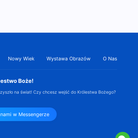
jest podstawową lekcją w
32:39
pozyskiwaniu prawdy”
(Część trzecia)
Słowo Boże | „Jak poznać
suwerenną władzę Boga?”
(Część pierwsza)
40:56
Słowo Boże | „Jak poznać
Nowy Wiek
Wystawa Obrazów
O Nas
suwerenną władzę Boga?”
(Część druga)
28:09
lestwo Boże!
Słowo Boże | „Jak poznać
suwerenną władzę Boga?”
zyszło na świat! Czy chcesz wejść do Królestwa Bożego?
(Część trzecia)
33:20
z nami w Messengerze
Słowo Boże | „Tylko należyte
wypełnianie obowiązku istoty
stworzonej nadaje wartość
s
26:49
życiu” (Część pierwsza)