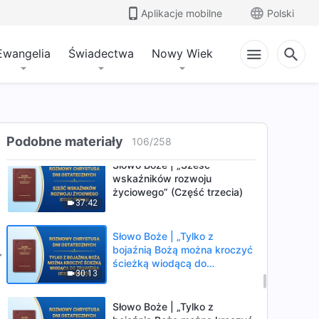
druga)
Aplikacje mobilne
Polski
Słowo Boże | „Sześć
wskaźników rozwoju
życiowego” (Część pierwsza)
Ewangelia
Świadectwa
Nowy Wiek
52:47
Słowo Boże | „Sześć
wskaźników rozwoju
życiowego” (Część druga)
43:16
Podobne materiały
106
/
258
Słowo Boże | „Sześć
wskaźników rozwoju
życiowego” (Część trzecia)
37:42
Słowo Boże | „Tylko z
bojaźnią Bożą można kroczyć
ścieżką wiodącą do
30:13
zbawienia” (Część pierwsza)
Słowo Boże | „Tylko z