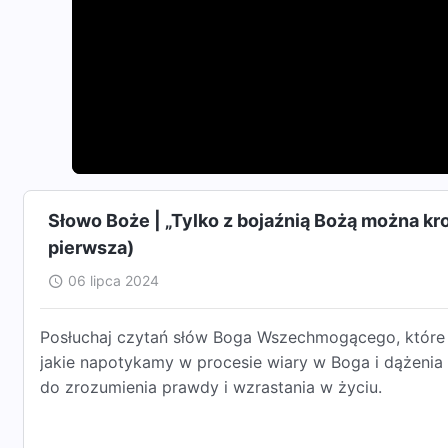
Słowo Boże | „Tylko z bojaźnią Bożą można k
pierwsza)
06 lipca 2024
Posłuchaj czytań słów Boga Wszechmogącego, które m
jakie napotykamy w procesie wiary w Boga i dążenia
do zrozumienia prawdy i wzrastania w życiu.