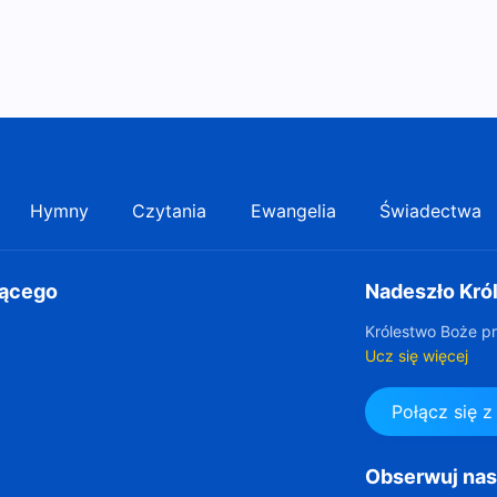
Hymny
Czytania
Ewangelia
Świadectwa
gącego
Nadeszło Kró
Królestwo Boże pr
Ucz się więcej
Połącz się 
Obserwuj na