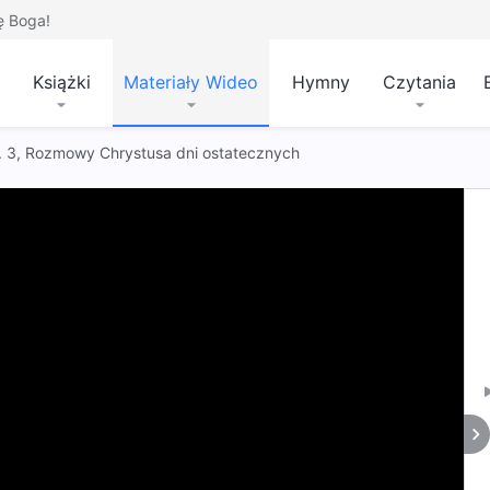
ę Boga!
Książki
Materiały Wideo
Hymny
Czytania
 t. 3, Rozmowy Chrystusa dni ostatecznych