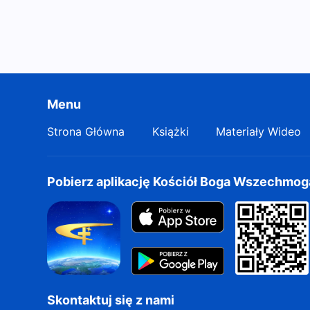
Menu
Strona Główna
Książki
Materiały Wideo
Pobierz aplikację Kościół Boga Wszechmo
Skontaktuj się z nami