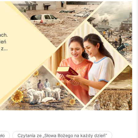
ach.
ień
 z
a.
eło
Czytania ze „Słowa Bożego na każdy dzień”