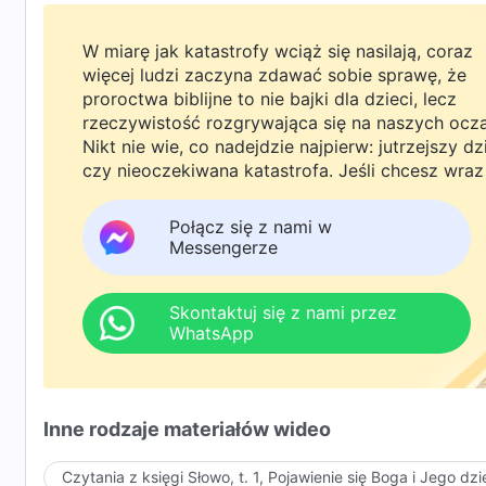
W miarę jak katastrofy wciąż się nasilają, coraz
więcej ludzi zaczyna zdawać sobie sprawę, że
proroctwa biblijne to nie bajki dla dzieci, lecz
rzeczywistość rozgrywająca się na naszych ocz
Nikt nie wie, co nadejdzie najpierw: jutrzejszy dz
czy nieoczekiwana katastrofa. Jeśli chcesz wraz
rodziną powitać powrót Pana i znaleźć
bezpieczeństwo pod Bożą ochroną, kliknij
Połącz się z nami w
WhatsAppa lub Messengera, aby dołączyć do
Messengerze
naszej grupy studyjnej. Nie odkładaj tego do jutr
Skontaktuj się z nami przez
WhatsApp
Inne rodzaje materiałów wideo
Czytania z księgi Słowo, t. 1, Pojawienie się Boga i Jego dzi