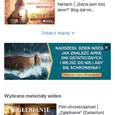
faktach | „Gdzie jest mój
dom?” Bóg dał mi
szczęśliwą rodzinę
(Zwiastun)
2:54
Zobacz więcej
Wybrane materiały wideo
Film chrześcijański |
„Zgłębianie” (Zwiastun)