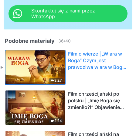
Skontaktuj się z nami przez
WhatsApp
Podobne materiały
36
/
40
Film o wierze | „Wiara w
Boga” Czym jest
prawdziwa wiara w Boga?
(Oficjalny zwiastun)
3:27
Film chrześcijański po
polsku | „Imię Boga się
zmieniło?!” Objawienie
tajemnicy imienia Bożego
(Zwiastun)
2:24
Film chrześcijański na