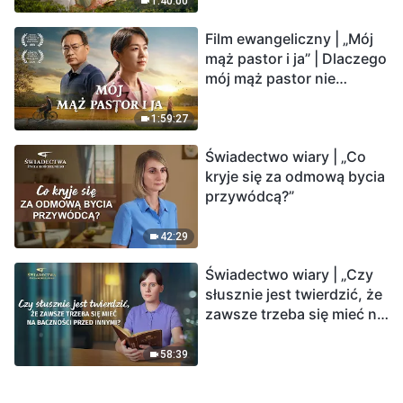
1:40:00
Film ewangeliczny | „Mój
mąż pastor i ja” | Dlaczego
mój mąż pastor nie
rozumie głosu Boga?
1:59:27
Świadectwo wiary | „Co
kryje się za odmową bycia
przywódcą?”
42:29
Świadectwo wiary | „Czy
słusznie jest twierdzić, że
zawsze trzeba się mieć na
baczności przed innymi?”
58:39