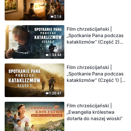
2:14
Film chrześcijański |
„Spotkanie Pana podczas
kataklizmów” (Część 2)
Ziemia wchodzi w
„masowe wymieranie”.
1:34:44
Katastrofy uderzają.
Film chrześcijański |
Ludzkość weszła w
„Spotkanie Pana podczas
odliczanie. Czy znalazłeś
kataklizmów” (Część 1) |
już drogę ocalenia?
Nasz dom, Ziemia, stoi na
krawędzi, dokąd zmierza
1:20:47
los ludzkości?
Film chrześcijański |
„Ewangelia królestwa
dotarła do naszej wioski”