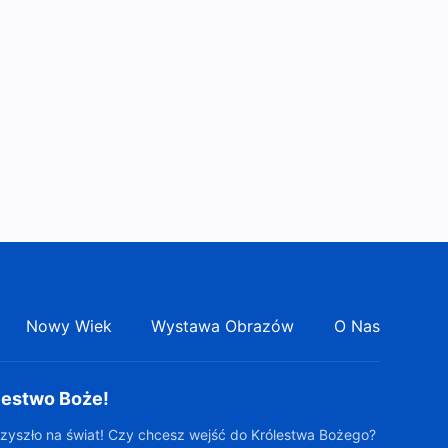
Nowy Wiek
Wystawa Obrazów
O Nas
lestwo Boże!
zyszło na świat! Czy chcesz wejść do Królestwa Bożego?