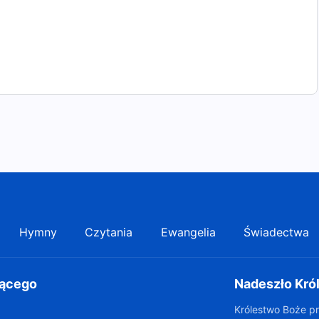
Hymny
Czytania
Ewangelia
Świadectwa
gącego
Nadeszło Kró
Królestwo Boże pr