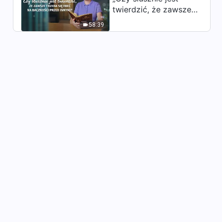
twierdzić, że zawsze
trzeba się mieć na
58:39
baczności przed
innymi?”