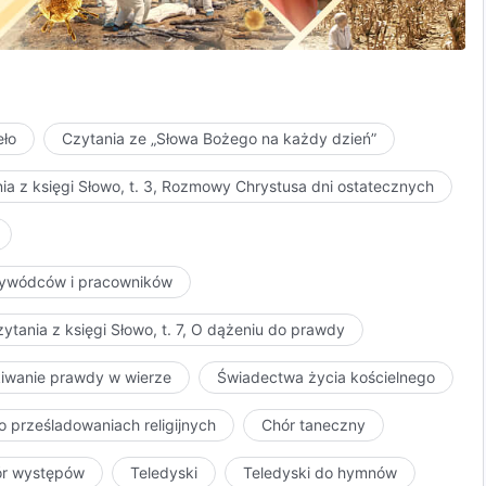
esztowana i zatrzymana przed laty za wiarę, wydalona
wymi
eło
Czytania ze „Słowa Bożego na każdy dzień”
ia z księgi Słowo, t. 3, Rozmowy Chrystusa dni ostatecznych
przywódców i pracowników
ytania z księgi Słowo, t. 7, O dążeniu do prawdy
kiwanie prawdy w wierze
Świadectwa życia kościelnego
o prześladowaniach religijnych
Chór taneczny
ór występów
Teledyski
Teledyski do hymnów