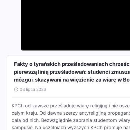
Fakty o tyrańskich prześladowaniach chrześci
pierwszą linią prześladowań: studenci zmusza
mózgu i skazywani na więzienie za wiarę w B
03 lipca 2026
KPCh od zawsze prześladuje wiarę religijną i nie os
całym kraju. Od dawna szerzy antyreligijną propagan
dala od nich. Bezwzględnie zabrania studentom wiary
kampusie. Na uczelniach wyższych KPCh promuje hasł