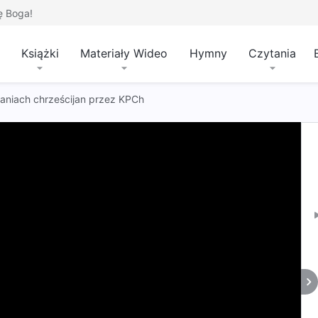
ę Boga!
Książki
Materiały Wideo
Hymny
Czytania
waniach chrześcijan przez KPCh