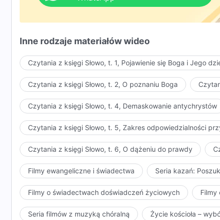
27:36 Studentka studiów magisterskich Lin Xiuwen ar
ze szkoły, ze zrujnowanymi perspektywami zawodo
30:51 Uwagi końcowe
Inne rodzaje materiałów wideo
Czytania z księgi Słowo, t. 1, Pojawienie się Boga i Jego dzi
Czytania z księgi Słowo, t. 2, O poznaniu Boga
Czytan
Czytania z księgi Słowo, t. 4, Demaskowanie antychrystów
Czytania z księgi Słowo, t. 5, Zakres odpowiedzialności 
Czytania z księgi Słowo, t. 6, O dążeniu do prawdy
Cz
Filmy ewangeliczne i świadectwa
Seria kazań: Poszu
Filmy o świadectwach doświadczeń życiowych
Filmy 
Seria filmów z muzyką chóralną
Życie kościoła – wyb