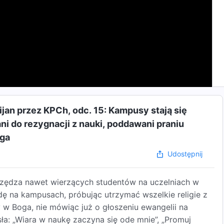
jan przez KPCh, odc. 15: Kampusy stają się
ni do rezygnacji z nauki, poddawani praniu
oga
Udostępnij
zczędza nawet wierzących studentów na uczelniach w
dę na kampusach, próbując utrzymać wszelkie religie z
 w Boga, nie mówiąc już o głoszeniu ewangelii na
a: „Wiara w naukę zaczyna się ode mnie”, „Promuj