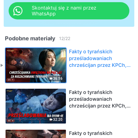
Skontaktuj się z nami przez
WhatsApp
Podobne materiały
12
/
22
Fakty o tyrańskich
prześladowaniach
chrześcijan przez KPCh,
odc. 11: Chrześcijanka
uwięziona na pięć lat za
36:16
niezachwiane trwanie w
wierze
Fakty o tyrańskich
prześladowaniach
chrześcijan przez KPCh,
odc. 10: Wywiad na
wyłączność z ciężko
32:20
chorą chrześcijanką:
Prześladowania na OIOM-
Fakty o tyrańskich