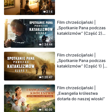
2:14
Film chrześcijański |
„Spotkanie Pana podczas
kataklizmów” (Część 2)
Ziemia wchodzi w
„masowe wymieranie”.
1:34:44
Katastrofy uderzają.
Film chrześcijański |
Ludzkość weszła w
„Spotkanie Pana podczas
odliczanie. Czy znalazłeś
kataklizmów” (Część 1) |
już drogę ocalenia?
Nasz dom, Ziemia, stoi na
krawędzi, dokąd zmierza
1:20:47
los ludzkości?
Film chrześcijański |
„Ewangelia królestwa
dotarła do naszej wioski”
1:40:00