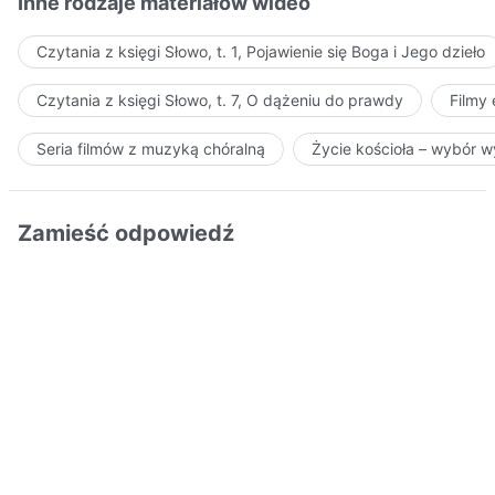
Inne rodzaje materiałów wideo
Czytania z księgi Słowo, t. 1, Pojawienie się Boga i Jego dzieło
Czytania z księgi Słowo, t. 7, O dążeniu do prawdy
Filmy
Seria filmów z muzyką chóralną
Życie kościoła – wybór 
Zamieść odpowiedź