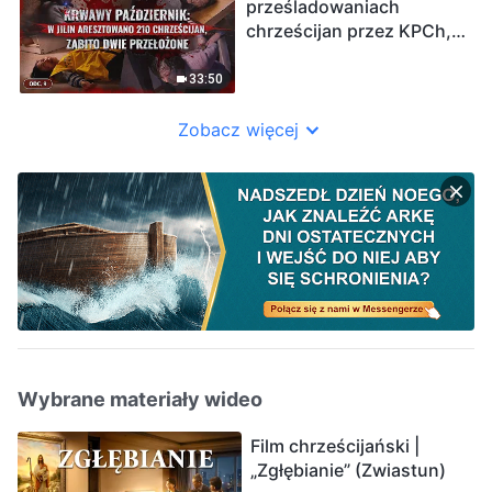
ie
prześladowaniach
chrześcijan przez KPCh,
odc. 9: Krwawy
październik: w Jilin
33:50
aresztowano 210
chrześcijan, zabito dwie
Zobacz więcej
przełożone
Wybrane materiały wideo
Film chrześcijański |
„Zgłębianie” (Zwiastun)