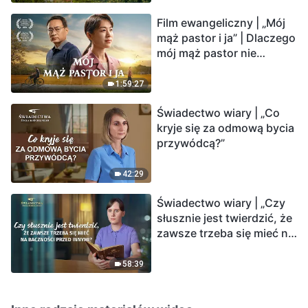
Film ewangeliczny | „Mój
mąż pastor i ja” | Dlaczego
mój mąż pastor nie
rozumie głosu Boga?
1:59:27
Świadectwo wiary | „Co
kryje się za odmową bycia
przywódcą?”
42:29
Świadectwo wiary | „Czy
słusznie jest twierdzić, że
zawsze trzeba się mieć na
baczności przed innymi?”
58:39