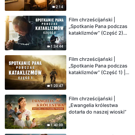
2:14
Film chrześcijański |
„Spotkanie Pana podczas
kataklizmów” (Część 2)
Ziemia wchodzi w
„masowe wymieranie”.
1:34:44
Katastrofy uderzają.
Film chrześcijański |
Ludzkość weszła w
„Spotkanie Pana podczas
odliczanie. Czy znalazłeś
kataklizmów” (Część 1) |
już drogę ocalenia?
Nasz dom, Ziemia, stoi na
krawędzi, dokąd zmierza
1:20:47
los ludzkości?
Film chrześcijański |
„Ewangelia królestwa
dotarła do naszej wioski”
1:40:00