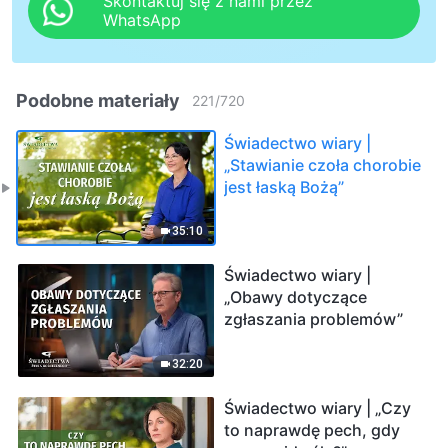
Skontaktuj się z nami przez
WhatsApp
Podobne materiały
221
/
720
Świadectwo wiary |
„Stawianie czoła chorobie
jest łaską Bożą”
35:10
Świadectwo wiary |
„Obawy dotyczące
zgłaszania problemów”
32:20
Świadectwo wiary | „Czy
to naprawdę pech, gdy