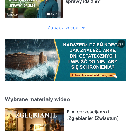
sprawy idą źle?”
37:21
Zobacz więcej
Wybrane materiały wideo
Film chrześcijański |
„Zgłębianie” (Zwiastun)