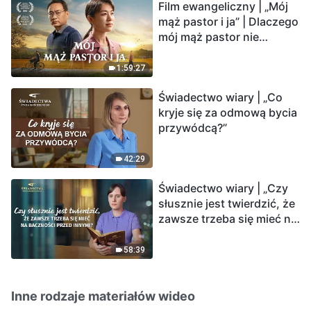
Film ewangeliczny | „Mój
mąż pastor i ja” | Dlaczego
mój mąż pastor nie
rozumie głosu Boga?
1:59:27
Świadectwo wiary | „Co
kryje się za odmową bycia
przywódcą?”
42:29
Świadectwo wiary | „Czy
słusznie jest twierdzić, że
zawsze trzeba się mieć na
baczności przed innymi?”
58:39
Inne rodzaje materiałów wideo