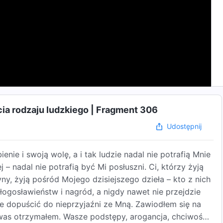
ia rodzaju ludzkiego | Fragment 306
Udostępnij
ie i swoją wolę, a i tak ludzie nadal nie potrafią Mnie
– nadal nie potrafią być Mi posłuszni. Ci, którzy żyją
yny, żyją pośród Mojego dzisiejszego dzieła – kto z nich
łogosławieństw i nagród, a nigdy nawet nie przejdzie
e dopuścić do nieprzyjaźni ze Mną. Zawiodłem się na
 was otrzymałem. Wasze podstępy, arogancja, chciwość,