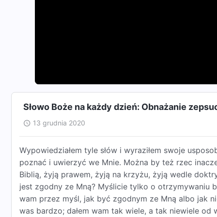
Słowo Boże na każdy dzień: Obnażanie zepsuc
13 grudnia 2020
Wypowiedziałem tyle słów i wyraziłem swoje usposobien
poznać i uwierzyć we Mnie. Można by też rzec inaczej 
Biblią, żyją prawem, żyją na krzyżu, żyją wedle doktr
jest zgodny ze Mną? Myślicie tylko o otrzymywaniu b
wam przez myśl, jak być zgodnym ze Mną albo jak ni
was bardzo; dałem wam tak wiele, a tak niewiele od