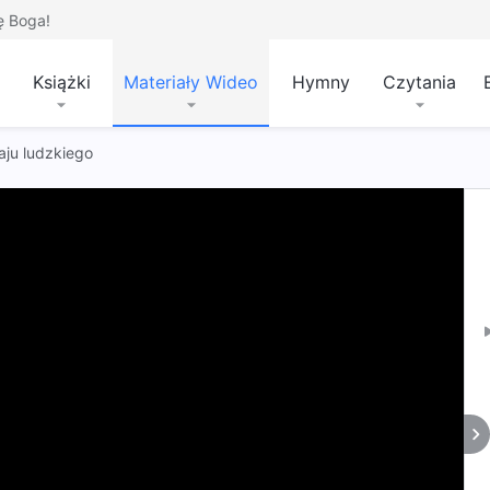
ę Boga!
Książki
Materiały Wideo
Hymny
Czytania
ju ludzkiego