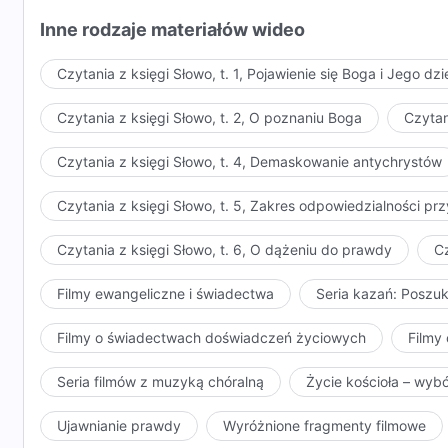
Gdzie są dowody na twoją zgodność ze Mną? Gdzie je
Inne rodzaje materiałów wideo
twoje rzeczywiste posłuszeństwo wobec Mnie? Kiedy t
błogosławieństwa? Oszukujecie i zwodzicie Mnie, igrac
Czytania z księgi Słowo, t. 1, Pojawienie się Boga i Jego dzi
istotę. Stawiacie siebie w takiej nieprzyjaźni ze Mną
zgodności z niejasnym Bogiem i szukacie niejasnych w
Czytania z księgi Słowo, t. 2, O poznaniu Boga
Czytan
Czy wasze złe uczynki nie zasłużą na tę samą karę, na
Czytania z księgi Słowo, t. 4, Demaskowanie antychrystów
kto jest niezgodny z Chrystusem, nie ucieknie przed d
którzy pozostają z Chrystusem w nieprzyjaźni. Z na
Czytania z księgi Słowo, t. 5, Zakres odpowiedzialności 
błogosławieństwa za swoją wiarę w Boga i o wejściu d
którzy są zgodni z Chrystusem. Choć tyle stracili, c
Czytania z księgi Słowo, t. 6, O dążeniu do prawdy
Cz
pozostawię ludzkości. Ostatecznie zrozumiecie, że j
zabrać ludzkość do tego pięknego miejsca przeznacz
Filmy ewangeliczne i świadectwa
Seria kazań: Poszu
Filmy o świadectwach doświadczeń życiowych
Filmy 
Seria filmów z muzyką chóralną
Życie kościoła – wyb
Ujawnianie prawdy
Wyróżnione fragmenty filmowe