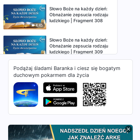
Słowo Boże na każdy dzień:
Obnażanie zepsucia rodzaju
ludzkiego | Fragment 308
4:45
Słowo Boże na każdy dzień:
Obnażanie zepsucia rodzaju
ludzkiego | Fragment 309
5:32
Podążaj śladami Baranka i ciesz się bogatym
Słowo Boże na każdy dzień:
duchowym pokarmem dla życia
Obnażanie zepsucia rodzaju
ludzkiego | Fragment 310
13:53
Słowo Boże na każdy dzień:
Obnażanie zepsucia rodzaju
ludzkiego | Fragment 311
13:58
Słowo Boże na każdy dzień:
Obnażanie zepsucia rodzaju