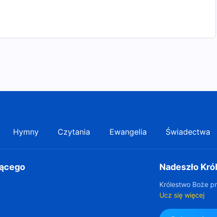
Hymny
Czytania
Ewangelia
Świadectwa
gącego
Nadeszło Kró
Królestwo Boże pr
Ucz się więcej