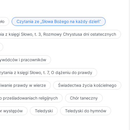
st twoja rzeczywista lojalność wobec Mnie? Gdzie jest
woje intencje nie miały na celu uzyskania ode Mnie
ie z prawdą i ukrywacie jej istnienie, zdradzając jej
eło
Czytania ze „Słowa Bożego na każdy dzień”
, więc co czeka was w przyszłości? Dążycie jedynie do
ierzeń, ale nie jesteście jednak zgodni z Chrystusem.
ia z księgi Słowo, t. 3, Rozmowy Chrystusa dni ostatecznych
 jaką zasługują źli ludzie? Wtedy zrozumiecie, że nikt,
niem gniewu i dowiecie się, jaka kara czeka tych,
staniem tego dnia wasze marzenia o otrzymaniu
przywódców i pracowników
o nieba legną w gruzach. Nie stanie się tak z tymi,
hoć przeszli ogrom trudów – otrzymają dziedzictwo, jakie
ytania z księgi Słowo, t. 7, O dążeniu do prawdy
estem sprawiedliwym Bogiem i tylko Ja jestem w stanie
enia.
kiwanie prawdy w wierze
Świadectwa życia kościelnego
o prześladowaniach religijnych
Chór taneczny
ór występów
Teledyski
Teledyski do hymnów