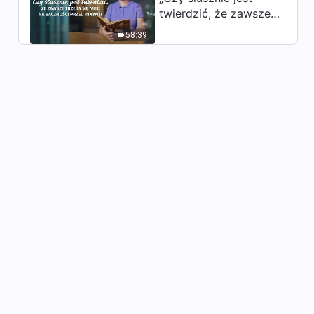
ludzkiego | Fragment 321
twierdzić, że zawsze
6:36
trzeba się mieć na
58:39
baczności przed
Słowo Boże na każdy dzień:
innymi?”
Obnażanie zepsucia rodzaju
ludzkiego | Fragment 322
5:51
Słowo Boże na każdy dzień:
Obnażanie zepsucia rodzaju
ludzkiego | Fragment 323
10:12
Słowo Boże na każdy dzień:
Obnażanie zepsucia rodzaju
ludzkiego | Fragment 324
7:34
Słowo Boże na każdy dzień:
Obnażanie zepsucia rodzaju
ludzkiego | Fragment 325
6:04