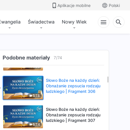
ludzkiego | Fragment 303
Aplikacje mobilne
Polski
3:44
Ewangelia
Świadectwa
Nowy Wiek
Słowo Boże na każdy dzień:
Obnażanie zepsucia rodzaju
ludzkiego | Fragment 304
10:47
Słowo Boże na każdy dzień:
Obnażanie zepsucia rodzaju
Podobne materiały
7
/
74
ludzkiego | Fragment 305
11:33
Słowo Boże na każdy dzień:
Obnażanie zepsucia rodzaju
ludzkiego | Fragment 306
5:18
Słowo Boże na każdy dzień:
Obnażanie zepsucia rodzaju
ludzkiego | Fragment 307
6:14