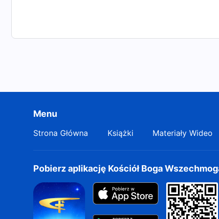
Menu
Strona Główna
Książki
Materiały Wideo
Pobierz aplikację Kościół Boga Wszechmo