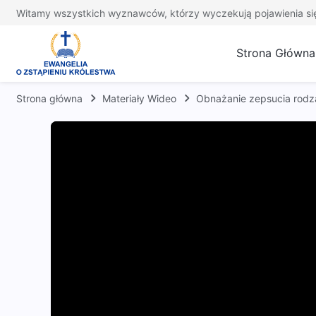
Witamy wszystkich wyznawców, którzy wyczekują pojawienia si
Strona Główna
Strona główna
Materiały Wideo
Obnażanie zepsucia rodza