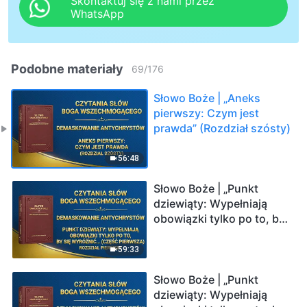
Skontaktuj się z nami przez
WhatsApp
Podobne materiały
69
/
176
Słowo Boże | „Aneks
pierwszy: Czym jest
prawda” (Rozdział szósty)
56:48
Słowo Boże | „Punkt
dziewiąty: Wypełniają
obowiązki tylko po to, by
się wyróżnić, zaspokoić
swoje interesy i ambicje;
59:33
nigdy nie zważają na
interesy domu Bożego, a
Słowo Boże | „Punkt
nawet zdradzają je,
dziewiąty: Wypełniają