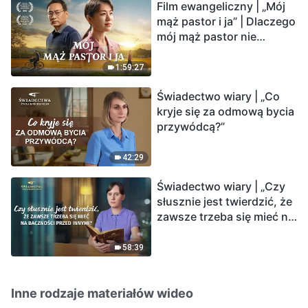
Film ewangeliczny | „Mój
mąż pastor i ja” | Dlaczego
mój mąż pastor nie
rozumie głosu Boga?
1:59:27
Świadectwo wiary | „Co
kryje się za odmową bycia
przywódcą?”
42:29
Świadectwo wiary | „Czy
słusznie jest twierdzić, że
zawsze trzeba się mieć na
baczności przed innymi?”
58:39
Inne rodzaje materiałów wideo