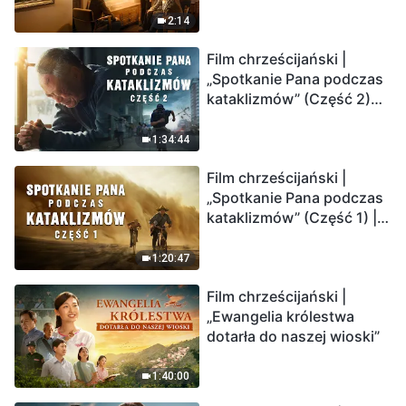
2:14
Film chrześcijański |
„Spotkanie Pana podczas
kataklizmów” (Część 2)
Ziemia wchodzi w
„masowe wymieranie”.
1:34:44
Katastrofy uderzają.
Film chrześcijański |
Ludzkość weszła w
„Spotkanie Pana podczas
odliczanie. Czy znalazłeś
kataklizmów” (Część 1) |
już drogę ocalenia?
Nasz dom, Ziemia, stoi na
krawędzi, dokąd zmierza
1:20:47
los ludzkości?
Film chrześcijański |
„Ewangelia królestwa
dotarła do naszej wioski”
1:40:00