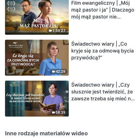
Film ewangeliczny | „Mój
mąż pastor i ja” | Dlaczego
mój mąż pastor nie
rozumie głosu Boga?
1:59:27
Świadectwo wiary | „Co
kryje się za odmową bycia
przywódcą?”
42:29
Świadectwo wiary | „Czy
słusznie jest twierdzić, że
zawsze trzeba się mieć na
baczności przed innymi?”
58:39
Inne rodzaje materiałów wideo