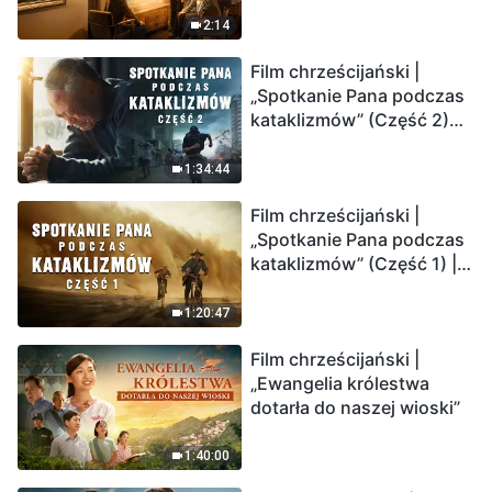
2:14
Film chrześcijański |
„Spotkanie Pana podczas
kataklizmów” (Część 2)
Ziemia wchodzi w
„masowe wymieranie”.
1:34:44
Katastrofy uderzają.
Film chrześcijański |
Ludzkość weszła w
„Spotkanie Pana podczas
odliczanie. Czy znalazłeś
kataklizmów” (Część 1) |
już drogę ocalenia?
Nasz dom, Ziemia, stoi na
krawędzi, dokąd zmierza
1:20:47
los ludzkości?
Film chrześcijański |
„Ewangelia królestwa
dotarła do naszej wioski”
1:40:00