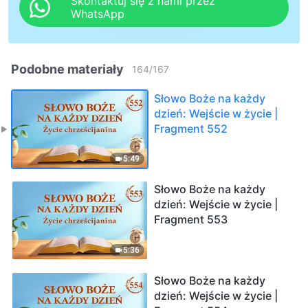
Skontaktuj się z nami przez
WhatsApp
Podobne materiały
164
/
167
Słowo Boże na każdy
dzień: Wejście w życie |
Fragment 552
5:49
Słowo Boże na każdy
dzień: Wejście w życie |
Fragment 553
5:36
Słowo Boże na każdy
dzień: Wejście w życie |