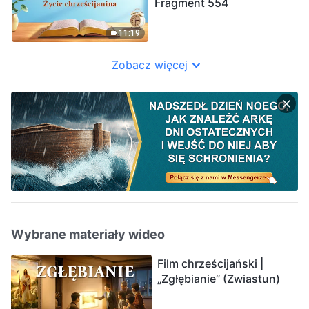
Fragment 554
11:19
Zobacz więcej
Wybrane materiały wideo
Film chrześcijański |
„Zgłębianie” (Zwiastun)