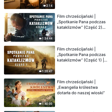
2:14
Film chrześcijański |
„Spotkanie Pana podczas
kataklizmów” (Część 2)
Ziemia wchodzi w
„masowe wymieranie”.
1:34:44
Katastrofy uderzają.
Film chrześcijański |
Ludzkość weszła w
„Spotkanie Pana podczas
odliczanie. Czy znalazłeś
kataklizmów” (Część 1) |
już drogę ocalenia?
Nasz dom, Ziemia, stoi na
krawędzi, dokąd zmierza
1:20:47
los ludzkości?
Film chrześcijański |
„Ewangelia królestwa
dotarła do naszej wioski”
1:40:00