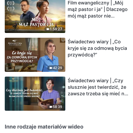
Film ewangeliczny | „Mój
mąż pastor i ja” | Dlaczego
mój mąż pastor nie
rozumie głosu Boga?
1:59:27
Świadectwo wiary | „Co
kryje się za odmową bycia
przywódcą?”
42:29
Świadectwo wiary | „Czy
słusznie jest twierdzić, że
zawsze trzeba się mieć na
baczności przed innymi?”
58:39
Inne rodzaje materiałów wideo