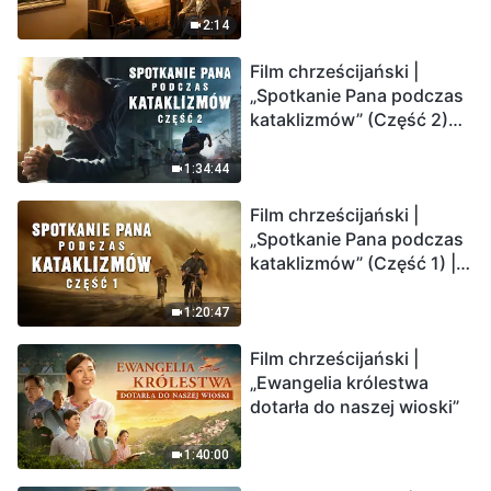
2:14
Film chrześcijański |
„Spotkanie Pana podczas
kataklizmów” (Część 2)
Ziemia wchodzi w
„masowe wymieranie”.
1:34:44
Katastrofy uderzają.
Film chrześcijański |
Ludzkość weszła w
„Spotkanie Pana podczas
odliczanie. Czy znalazłeś
kataklizmów” (Część 1) |
już drogę ocalenia?
Nasz dom, Ziemia, stoi na
krawędzi, dokąd zmierza
1:20:47
los ludzkości?
Film chrześcijański |
„Ewangelia królestwa
dotarła do naszej wioski”
1:40:00