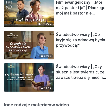
Film ewangeliczny | „Mój
mąż pastor i ja” | Dlaczego
mój mąż pastor nie
rozumie głosu Boga?
1:59:27
Świadectwo wiary | „Co
kryje się za odmową bycia
przywódcą?”
42:29
Świadectwo wiary | „Czy
słusznie jest twierdzić, że
zawsze trzeba się mieć na
baczności przed innymi?”
58:39
Inne rodzaje materiałów wideo