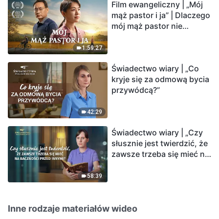
Film ewangeliczny | „Mój
mąż pastor i ja” | Dlaczego
mój mąż pastor nie
rozumie głosu Boga?
1:59:27
Świadectwo wiary | „Co
kryje się za odmową bycia
przywódcą?”
42:29
Świadectwo wiary | „Czy
słusznie jest twierdzić, że
zawsze trzeba się mieć na
baczności przed innymi?”
58:39
Inne rodzaje materiałów wideo