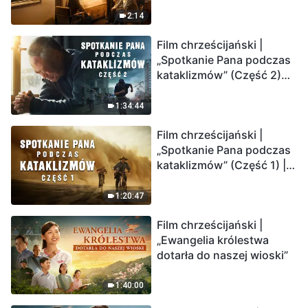
2:14
Film chrześcijański |
„Spotkanie Pana podczas
kataklizmów” (Część 2)
Ziemia wchodzi w
„masowe wymieranie”.
1:34:44
Katastrofy uderzają.
Film chrześcijański |
Ludzkość weszła w
„Spotkanie Pana podczas
odliczanie. Czy znalazłeś
kataklizmów” (Część 1) |
już drogę ocalenia?
Nasz dom, Ziemia, stoi na
krawędzi, dokąd zmierza
1:20:47
los ludzkości?
Film chrześcijański |
„Ewangelia królestwa
dotarła do naszej wioski”
1:40:00