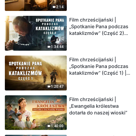
2:14
Film chrześcijański |
„Spotkanie Pana podczas
kataklizmów” (Część 2)
Ziemia wchodzi w
„masowe wymieranie”.
1:34:44
Katastrofy uderzają.
Film chrześcijański |
Ludzkość weszła w
„Spotkanie Pana podczas
odliczanie. Czy znalazłeś
kataklizmów” (Część 1) |
już drogę ocalenia?
Nasz dom, Ziemia, stoi na
krawędzi, dokąd zmierza
1:20:47
los ludzkości?
Film chrześcijański |
„Ewangelia królestwa
dotarła do naszej wioski”
1:40:00