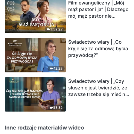
Film ewangeliczny | „Mój
mąż pastor i ja” | Dlaczego
mój mąż pastor nie
rozumie głosu Boga?
1:59:27
Świadectwo wiary | „Co
kryje się za odmową bycia
przywódcą?”
42:29
Świadectwo wiary | „Czy
słusznie jest twierdzić, że
zawsze trzeba się mieć na
baczności przed innymi?”
58:39
Inne rodzaje materiałów wideo