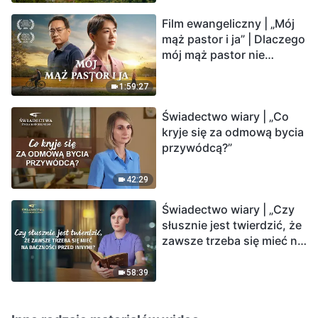
Film ewangeliczny | „Mój
mąż pastor i ja” | Dlaczego
mój mąż pastor nie
rozumie głosu Boga?
1:59:27
Świadectwo wiary | „Co
kryje się za odmową bycia
przywódcą?”
42:29
Świadectwo wiary | „Czy
słusznie jest twierdzić, że
zawsze trzeba się mieć na
baczności przed innymi?”
58:39