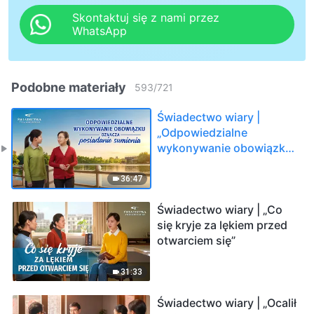
Skontaktuj się z nami przez
WhatsApp
Podobne materiały
593
/
721
Świadectwo wiary |
„Odpowiedzialne
wykonywanie obowiązku
oznacza posiadanie
sumienia”
36:47
Świadectwo wiary | „Co
się kryje za lękiem przed
otwarciem się”
31:33
Świadectwo wiary | „Ocalił