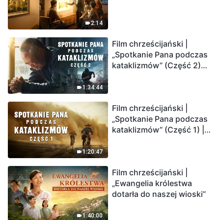
2:14
Film chrześcijański |
„Spotkanie Pana podczas
kataklizmów” (Część 2)
Ziemia wchodzi w
„masowe wymieranie”.
1:34:44
Katastrofy uderzają.
Film chrześcijański |
Ludzkość weszła w
„Spotkanie Pana podczas
odliczanie. Czy znalazłeś
kataklizmów” (Część 1) |
już drogę ocalenia?
Nasz dom, Ziemia, stoi na
krawędzi, dokąd zmierza
1:20:47
los ludzkości?
Film chrześcijański |
„Ewangelia królestwa
dotarła do naszej wioski”
1:40:00