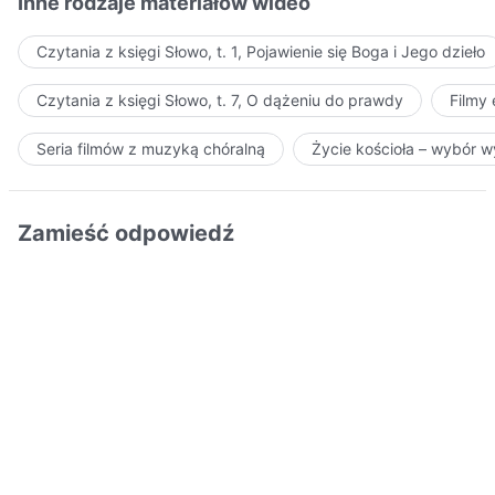
Inne rodzaje materiałów wideo
Czytania z księgi Słowo, t. 1, Pojawienie się Boga i Jego dzieło
Czytania z księgi Słowo, t. 7, O dążeniu do prawdy
Filmy
Seria filmów z muzyką chóralną
Życie kościoła – wybór 
Zamieść odpowiedź