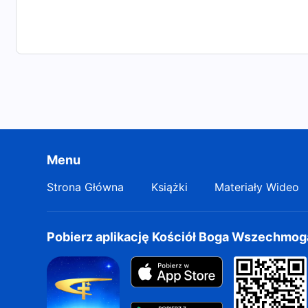
Menu
Strona Główna
Książki
Materiały Wideo
Pobierz aplikację Kościół Boga Wszechmo