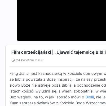
Film chrześcijański | „Ujawnić tajemnicę Biblii
24 kwietnia 2019
Feng Jiahui jest kaznodziejką w kościele domowym w 
że Biblia powstała z Bożej inspiracji, że należy przes
słowo Boże nie istnieje poza Biblią, a odchodzenie od 
latach kościół wyludnił się, a wierni zobojętnieli w w
Bez względu na to, w jaki sposób mówi o
Biblii
, nie 
Yuan zaprasza świadków z Kościoła Boga Wszechmogą