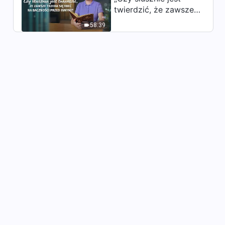
Objawienie tajemnicy imienia
twierdzić, że zawsze
2:37:04
Bożego (Dubbing PL)
trzeba się mieć na
58:39
baczności przed
innymi?”