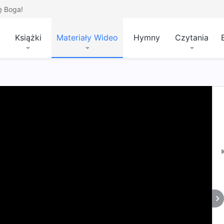
ę Boga!
Książki
Materiały Wideo
Hymny
Czytania