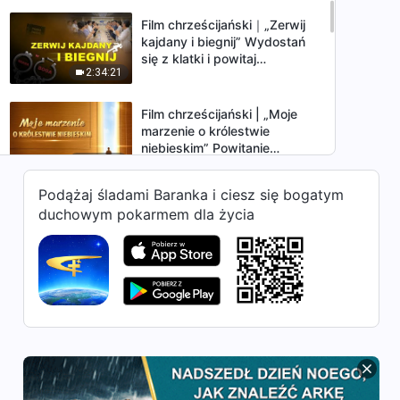
Film chrześcijański｜„Zerwij
kajdany i biegnij” Wydostań
się z klatki i powitaj
2:34:21
powracającego Pana
Film chrześcijański | „Moje
marzenie o królestwie
niebieskim” Powitanie
2:36:49
powrotu Pana Jezusa
Podążaj śladami Baranka i ciesz się bogatym
Film chrześcijański | „Pieśń
duchowym pokarmem dla życia
zwycięstwa” Świadectwa
zwycięzców (Dubbing PL)
2:59:27
Film chrześcijański | „Zdjąć
urok” Powitaj powrót Pana
Jezusa (Dubbing PL)
2:41:33
Film ewangelia | „Posłaniec
ewangelii” (Dubbing PL)