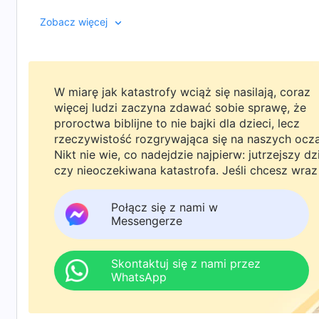
dyskusji Feng Jiahui wreszcie zaczyna rozumieć ukryty
Zobacz więcej
śladami Baranka i prowadzi innych wiernych w stro
W miarę jak katastrofy wciąż się nasilają, coraz
więcej ludzi zaczyna zdawać sobie sprawę, że
proroctwa biblijne to nie bajki dla dzieci, lecz
rzeczywistość rozgrywająca się na naszych ocz
Nikt nie wie, co nadejdzie najpierw: jutrzejszy dz
czy nieoczekiwana katastrofa. Jeśli chcesz wraz
rodziną powitać powrót Pana i znaleźć
bezpieczeństwo pod Bożą ochroną, kliknij
Połącz się z nami w
WhatsAppa lub Messengera, aby dołączyć do
Messengerze
naszej grupy studyjnej. Nie odkładaj tego do jutr
Skontaktuj się z nami przez
WhatsApp