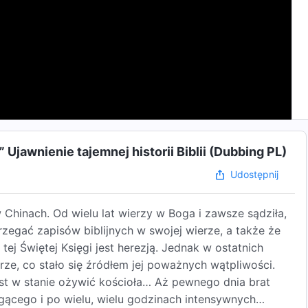
” Ujawnienie tajemnej historii Biblii (Dubbing PL)
Udostępnij
Chinach. Od wielu lat wierzy w Boga i zawsze sądziła,
trzegać zapisów biblijnych w swojej wierze, a także że
tej Świętej Księgi jest herezją. Jednak w ostatnich
ierze, co stało się źródłem jej poważnych wątpliwości.
jest w stanie ożywić kościoła… Aż pewnego dnia brat
cego i po wielu, wielu godzinach intensywnych