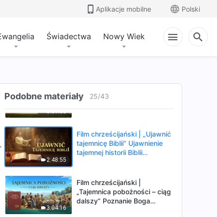
między Biblią a Bogiem
Aplikacje mobilne
Polski
2:54:01
(Dubbing PL)
Ewangelia
Świadectwa
Nowy Wiek
Film chrześcijański | „Kto jest
moim Panem” Jaki jest
związek między Biblią a
2:54:06
Bogiem? (Dubbing PL)
Film chrześcijański |
„Tajemnica pobożności” Pan
Podobne materiały
25
/
43
Jezus powrócił do ciała
3:01:08
(Dubbing PL)
Film chrześcijański | „Ujawnić
tajemnicę Biblii” Ujawnienie
tajemnej historii Biblii
2:48:55
(Dubbing PL)
Film chrześcijański |
„Tajemnica pobożności – ciąg
dalszy” Poznanie Boga
3:04:16
wcielonego (Dubbing PL)