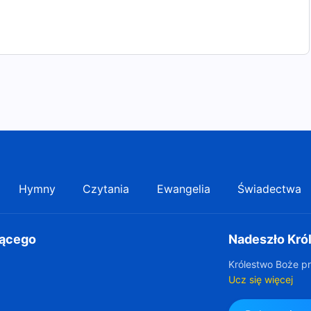
Hymny
Czytania
Ewangelia
Świadectwa
gącego
Nadeszło Kró
Królestwo Boże pr
Ucz się więcej