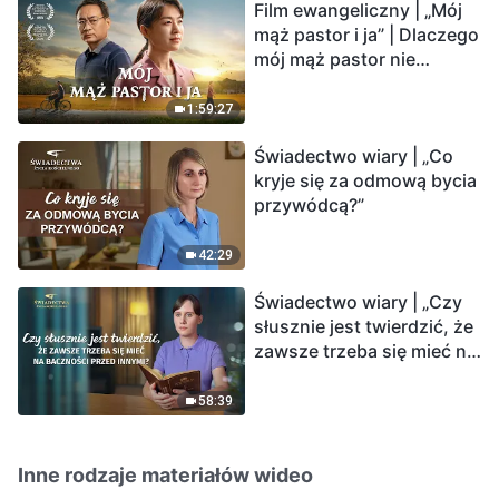
Film ewangeliczny | „Mój
mąż pastor i ja” | Dlaczego
mój mąż pastor nie
rozumie głosu Boga?
1:59:27
Świadectwo wiary | „Co
kryje się za odmową bycia
przywódcą?”
42:29
Świadectwo wiary | „Czy
słusznie jest twierdzić, że
zawsze trzeba się mieć na
baczności przed innymi?”
58:39
Inne rodzaje materiałów wideo