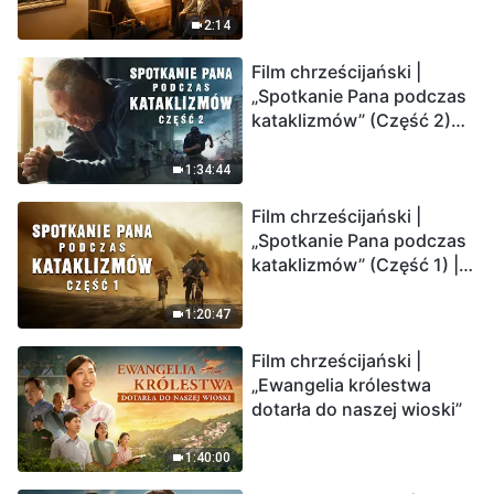
2:14
Film chrześcijański |
„Spotkanie Pana podczas
kataklizmów” (Część 2)
Ziemia wchodzi w
„masowe wymieranie”.
1:34:44
Katastrofy uderzają.
Film chrześcijański |
Ludzkość weszła w
„Spotkanie Pana podczas
odliczanie. Czy znalazłeś
kataklizmów” (Część 1) |
już drogę ocalenia?
Nasz dom, Ziemia, stoi na
krawędzi, dokąd zmierza
1:20:47
los ludzkości?
Film chrześcijański |
„Ewangelia królestwa
dotarła do naszej wioski”
1:40:00