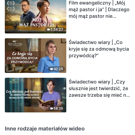
Film ewangeliczny | „Mój
mąż pastor i ja” | Dlaczego
mój mąż pastor nie
rozumie głosu Boga?
1:59:27
Świadectwo wiary | „Co
kryje się za odmową bycia
przywódcą?”
42:29
Świadectwo wiary | „Czy
słusznie jest twierdzić, że
zawsze trzeba się mieć na
baczności przed innymi?”
58:39
Inne rodzaje materiałów wideo