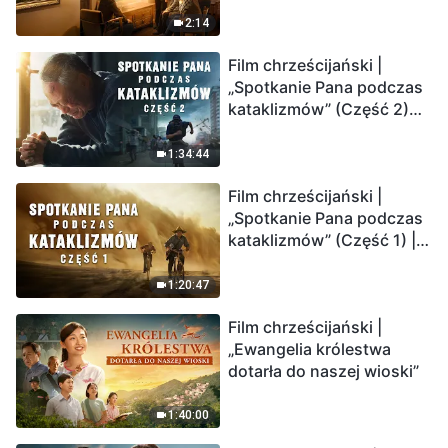
2:14
Film chrześcijański |
„Spotkanie Pana podczas
kataklizmów” (Część 2)
Ziemia wchodzi w
„masowe wymieranie”.
1:34:44
Katastrofy uderzają.
Film chrześcijański |
Ludzkość weszła w
„Spotkanie Pana podczas
odliczanie. Czy znalazłeś
kataklizmów” (Część 1) |
już drogę ocalenia?
Nasz dom, Ziemia, stoi na
krawędzi, dokąd zmierza
1:20:47
los ludzkości?
Film chrześcijański |
„Ewangelia królestwa
dotarła do naszej wioski”
1:40:00