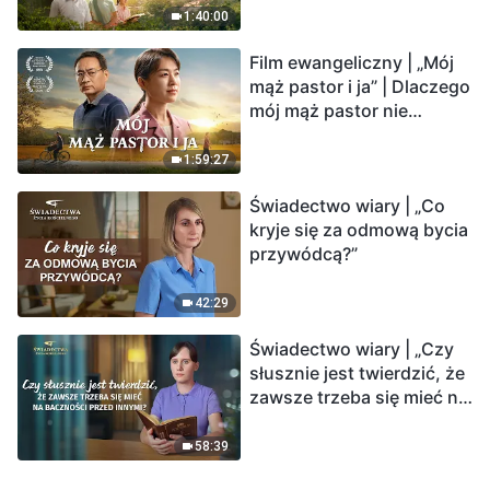
1:40:00
Film ewangeliczny | „Mój
mąż pastor i ja” | Dlaczego
mój mąż pastor nie
rozumie głosu Boga?
1:59:27
Świadectwo wiary | „Co
kryje się za odmową bycia
przywódcą?”
42:29
Świadectwo wiary | „Czy
słusznie jest twierdzić, że
zawsze trzeba się mieć na
baczności przed innymi?”
58:39