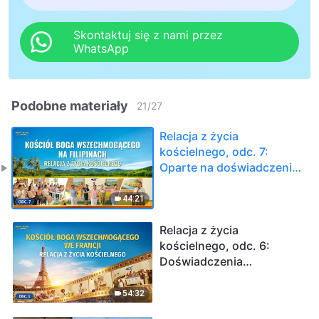
Skontaktuj się z nami przez
WhatsApp
Podobne materiały
21
/
27
Relacja z życia
kościelnego, odc. 7:
Oparte na doświadczeniu
świadectwa chrześcijan z
Kościoła na Filipinach:
44:21
Jak sąd słów Bożych
wyzwala ich z kajdan
Relacja z życia
sławy, zysku i statusu
kościelnego, odc. 6:
Doświadczenia
chrześcijan z kościoła we
Francji: warunki wejścia
54:32
do królestwa niebieskiego