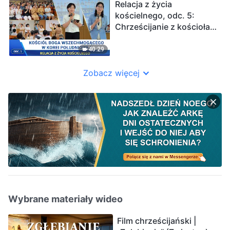
Relacja z życia
kościelnego, odc. 5:
Chrześcijanie z kościoła
w Seulu dzielą się
doświadczeniami: tylko
40:29
dzięki zrozumieniu
prawdy można
Zobacz więcej
dokonywać właściwych
wyborów
Wybrane materiały wideo
Film chrześcijański |