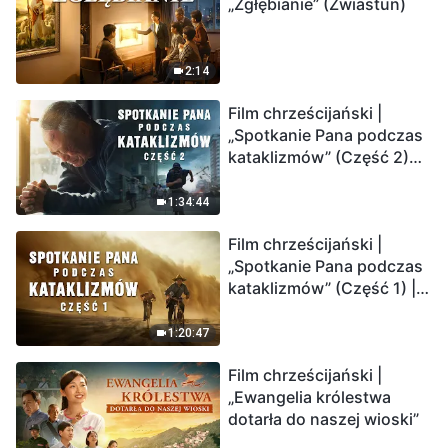
„Zgłębianie” (Zwiastun)
2:14
Film chrześcijański |
„Spotkanie Pana podczas
kataklizmów” (Część 2)
Ziemia wchodzi w
„masowe wymieranie”.
1:34:44
Katastrofy uderzają.
Film chrześcijański |
Ludzkość weszła w
„Spotkanie Pana podczas
odliczanie. Czy znalazłeś
kataklizmów” (Część 1) |
już drogę ocalenia?
Nasz dom, Ziemia, stoi na
krawędzi, dokąd zmierza
1:20:47
los ludzkości?
Film chrześcijański |
„Ewangelia królestwa
dotarła do naszej wioski”